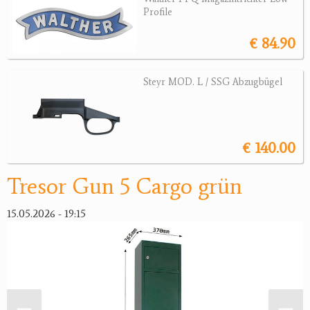
Profile
Magazine
Montagen, Ersatzteile
€ 84.90
Lederartikel
Messer
Steyr MOD. L / SSG Abzugbügel
Sonstiges Zubehör
Jagdangebote
€ 140.00
Jagdreviere
Tresor Gun 5 Cargo grün
Bücher, Videos
Antikes
15.05.2026 - 19:15
Geschenke
Reviereinrichtungen