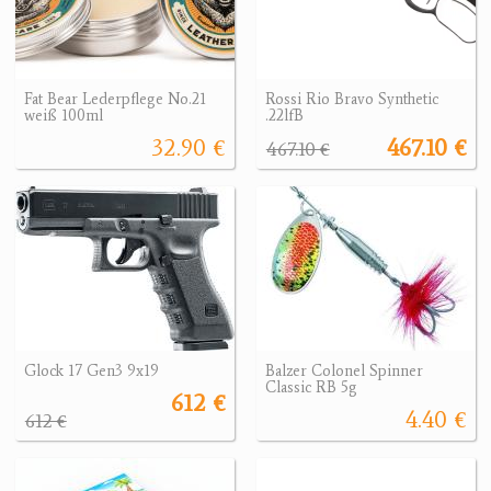
Fat Bear Lederpflege No.21
Rossi Rio Bravo Synthetic
weiß 100ml
.22lfB
32.90 €
467.10 €
467.10 €
Glock 17 Gen3 9x19
Balzer Colonel Spinner
Classic RB 5g
612 €
4.40 €
612 €