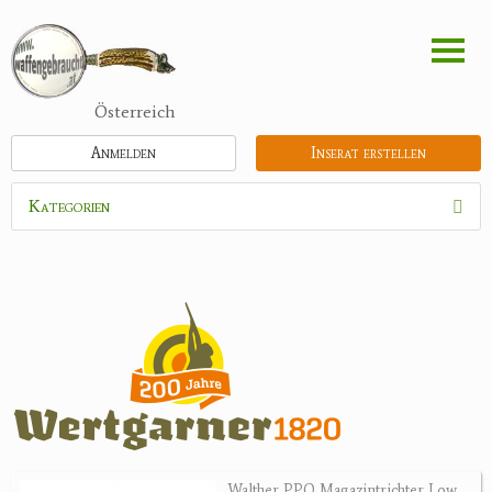
Direkt
zum
Inhalt
Österreich
Anmelden
Inserat erstellen
Kategorien
Waffen
Munition
Optik
Bogensport
Zubehör
Holster, Futterale
Walther PPQ Magazintrichter Low