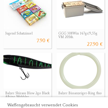
Jugend Schatzinsel
GGG 308Win 147gr/9,55g
VM 20Stk.
7.90 €
27.90 €
Balzer Shirasu Blow 2go Black
Balzer Bissanzeiger-Ring fluo
Albino Wobbler
1.20 €
10.90 €
Waffengebraucht verwendet Cookies