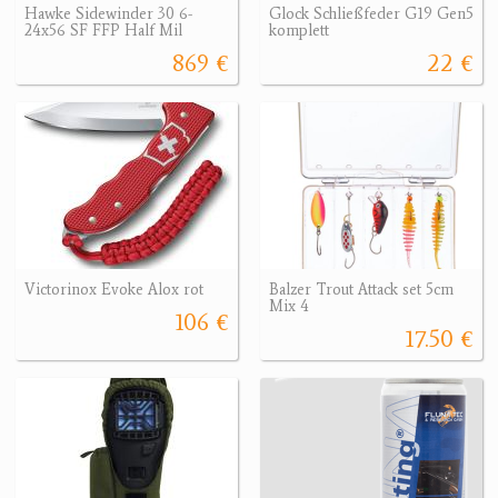
Hawke Sidewinder 30 6-
Glock Schließfeder G19 Gen5
24x56 SF FFP Half Mil
komplett
869 €
22 €
Victorinox Evoke Alox rot
Balzer Trout Attack set 5cm
Mix 4
106 €
17.50 €