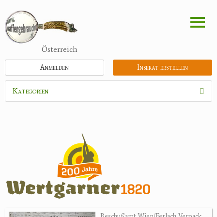
Direkt
zum
Inhalt
Österreich
Anmelden
Inserat erstellen
Kategorien
Waffen
Munition
Optik
Bogensport
Zubehör
Holster, Futterale
Beschußamt Wien/Ferlach Verpack