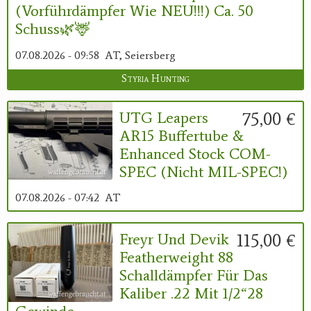
(Vorführdämpfer Wie NEU!!!) Ca. 50
Schuss🌿🦌
07.08.2026 - 09:58
AT, Seiersberg
Styria Hunting
75,00 €
UTG Leapers
AR15 Buffertube &
Enhanced Stock COM-
SPEC (nicht MIL-SPEC!)
07.08.2026 - 07:42
AT
115,00 €
Freyr Und Devik
Featherweight 88
Schalldämpfer Für Das
Kaliber .22 Mit 1/2“28