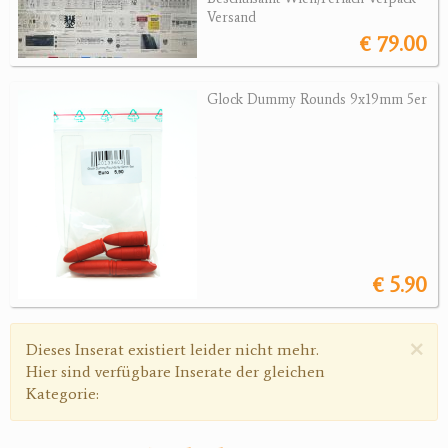
Versand
Magazine
€ 79.00
Montagen, Ersatzteile
Lederartikel
Glock Dummy Rounds 9x19mm 5er
Messer
Sonstiges Zubehör
Jagdangebote
Jagdreviere
Bücher, Videos
€ 5.90
Antikes
×
Warnmeldung
Geschenke
Dieses Inserat existiert leider nicht mehr.
Hier sind verfügbare Inserate der gleichen
Reviereinrichtungen
Kategorie: