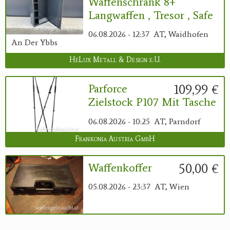
Waffenschrank 8+
Langwaffen , Tresor , Safe
06.08.2026 - 12:37
AT, Waidhofen
An Der Ybbs
HeLux Metall & Design e.U.
109,99 €
Parforce
Zielstock P107 Mit Tasche
06.08.2026 - 10:25
AT, Parndorf
Frankonia Austria GmbH
50,00 €
Waffenkoffer
05.08.2026 - 23:37
AT, Wien