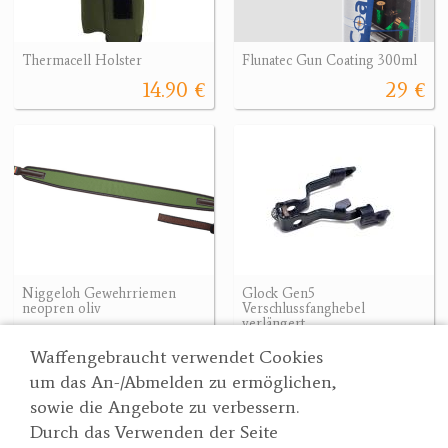
Thermacell Holster
Flunatec Gun Coating 300ml
14.90 €
29 €
Niggeloh Gewehrriemen
Glock Gen5
neopren oliv
Verschlussfanghebel
verlängert
55 €
15.90 €
Waffengebraucht verwendet Cookies
um das An-/Abmelden zu ermöglichen,
sowie die Angebote zu verbessern.
Durch das Verwenden der Seite
Wertgarner 1820
Suche