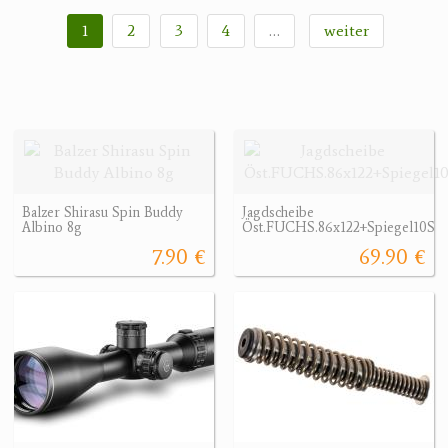
1
2
3
4
…
weiter
Balzer Shirasu Spin Buddy
Jagdscheibe
Albino 8g
Öst.FUCHS.86x122+Spiegel10STk
7.90 €
69.90 €