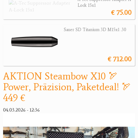
Armbrüste
Lock 15x1
Bogenzubehör
€ 75.00
Zubehör
Sauer SD Titanium 3D M15x1 .30
Jagdangebote
Jagdreviere
€ 712.00
Bücher, Videos
AKTION Steambow X10 🏹
Antikes
Power, Präzision, Paketdeal! 🏹
Geschenke
449 €
Reviereinrichtungen
04.03.2026 - 12:36