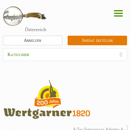
Direkt
zum
Inhalt
Österreich
Anmelden
Inserat erstellen
Kategorien
Waffen
Munition
Optik
Bogensport
Recurvebögen
Compoundbögen
A-Tec Suppressor Adapter A-