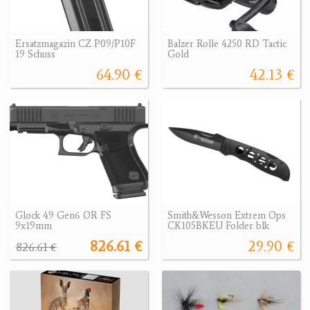
Ersatzmagazin CZ P09/P10F
Balzer Rolle 4250 RD Tactic
19 Schuss
Gold
64.90 €
42.13 €
Glock 49 Gen6 OR FS
Smith&Wesson Extrem Ops
9x19mm
CK105BKEU Folder blk
826.61 €
29.90 €
826.61 €