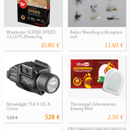
Winchester SUPER SPEED
Balzer Nassfliegen,Nymphen
G2,12/70,20mm,36g
sort.
10.80 €
13.40 €
Streamlight TLR 8 HL-X
Thermopad Zehenwärmer
Green
Einweg 8Std
528 €
2.50 €
528 €