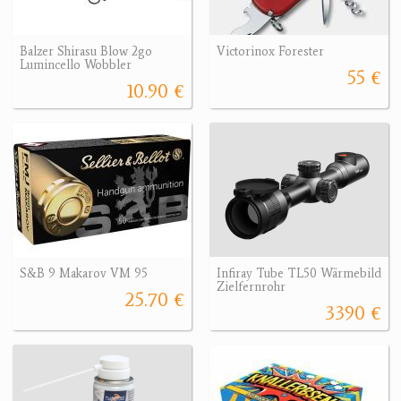
Balzer Shirasu Blow 2go
Victorinox Forester
Lumincello Wobbler
55 €
10.90 €
S&B 9 Makarov VM 95
Infiray Tube TL50 Wärmebild
Zielfernrohr
25.70 €
3390 €