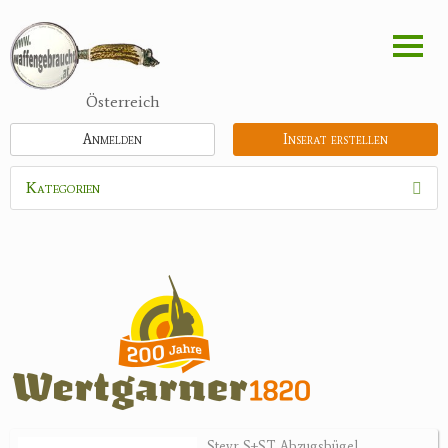
Direkt
zum
Inhalt
Österreich
Anmelden
Inserat erstellen
Kategorien
Waffen
Munition
Optik
Bogensport
Recurvebögen
Compoundbögen
Steyr S+ST Abzugsbügel