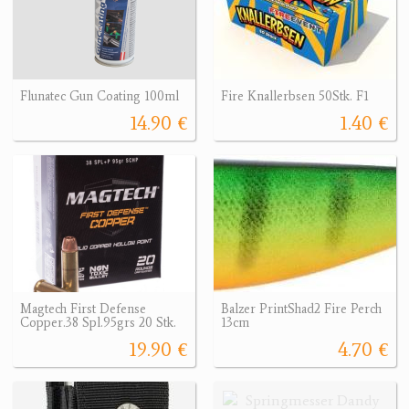
Flunatec Gun Coating 100ml
Fire Knallerbsen 50Stk. F1
14.90 €
1.40 €
Magtech First Defense
Balzer PrintShad2 Fire Perch
Copper.38 Spl.95grs 20 Stk.
13cm
19.90 €
4.70 €