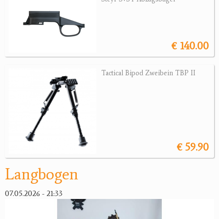
Armbrüste
Bogenzubehör
Zubehör
€ 140.00
Jagdangebote
Tactical Bipod Zweibein TBP II
Jagdreviere
Bücher, Videos
Antikes
Geschenke
€ 59.90
Reviereinrichtungen
Langbogen
07.05.2026 - 21:33