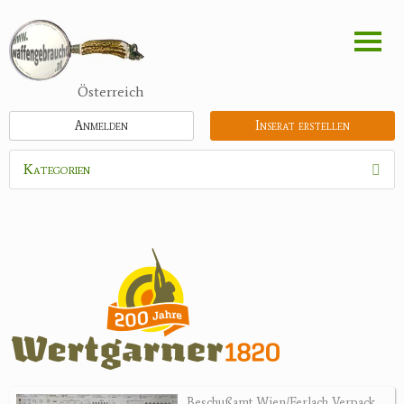
Direkt
zum
Inhalt
Österreich
Anmelden
Inserat erstellen
Kategorien
Waffen
Munition
Optik
Bogensport
Zubehör
Jagdangebote
Beschußamt Wien/Ferlach Verpack