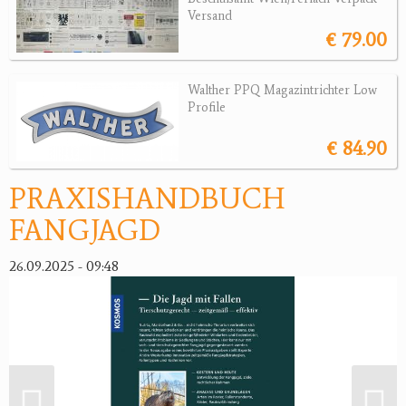
Versand
€ 79.00
Jagdreviere
Bücher, Videos
Walther PPQ Magazintrichter Low
Profile
Antikes
€ 84.90
Geschenke
PRAXISHANDBUCH
Reviereinrichtungen
FANGJAGD
26.09.2025 - 09:48