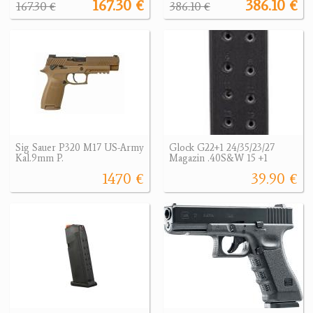
167.30 €
386.10 €
167.30 €
386.10 €
Sig Sauer P320 M17 US-Army
Glock G22+1 24/35/23/27
Kal.9mm P.
Magazin .40S&W 15 +1
1470 €
39.90 €