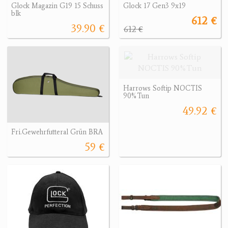
Glock Magazin G19 15 Schuss
Glock 17 Gen3 9x19
blk
612 €
39.90 €
612 €
Harrows Softip NOCTIS
90%Tun
49.92 €
Fri.Gewehrfutteral Grün BRA
59 €