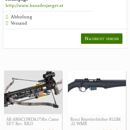
http://www.hausderjaeger.at
Abholung
Versand
Nachricht senden
AB ANACONDA175lbs Camo
Rossi Repetierbüchse 8122M
SET Rec. XB23
.22 WMR