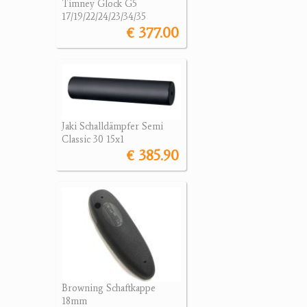
Timney Glock G5
17/19/22/24/23/34/35
€ 377.00
Jaki Schalldämpfer Semi
Classic 30 15x1
€ 385.90
Browning Schaftkappe
18mm