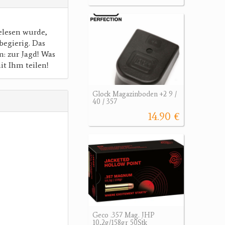
elesen wurde,
begierig. Das
: zur Jagd! Was
mit Ihm teilen!
Glock Magazinboden +2 9 /
40 / 357
14.90 €
Geco .357 Mag. JHP
10,2g/158gr 50Stk