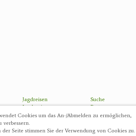
Jagdreisen
Suche
Jagdreviere
Partner
Bücher, Videos
AGBs
wendet Cookies um das An-/Abmelden zu ermöglichen,
Antikes
Datenschutzerklä
u verbessern.
Geschenke
Impressum
 der Seite stimmen Sie der Verwendung von Cookies zu.