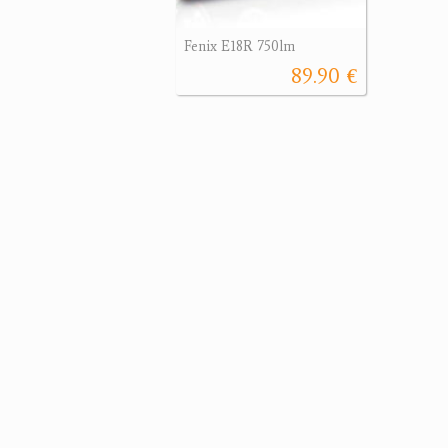
Fenix E18R 750lm
89.90 €