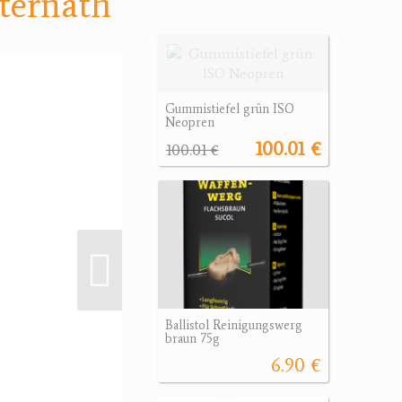
Sternath
Gummistiefel grün ISO
Neopren
100.01 €
100.01 €
Ballistol Reinigungswerg
braun 75g
6.90 €