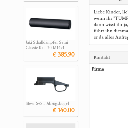
Liebe Kinder, lie
wenn ihr "TUMPFI
dann wisst ihr j
führt ihn diesm
er da alles Aufre
Jaki Schalldämpfer Semi
Classic Kal. .30 M14x1
€ 385.90
Kontakt
Firma
Steyr S+ST Abzugsbügel
€ 140.00