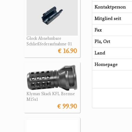
Kontaktperson
Mitglied seit
Fax
Glock Abnehmbare
Plz, Ort
Schließfederaufnahme 01
€ 16.90
Land
Homepage
Klymax Skadi KFL Bremse
M15x1
€ 99.90