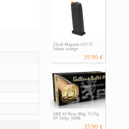
Glock Magazin G19 15
Schuss orange
39.90 €
S&B 44 Rem. Mag. 15,55g
SP 240gr 50Stk
55.90 €