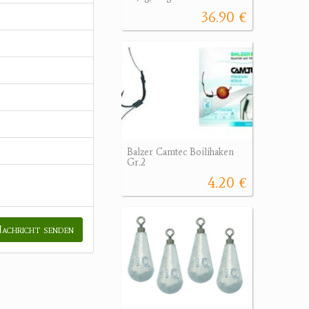
36.90 €
Balzer Camtec Boilihaken
Gr.2
4.20 €
achricht senden