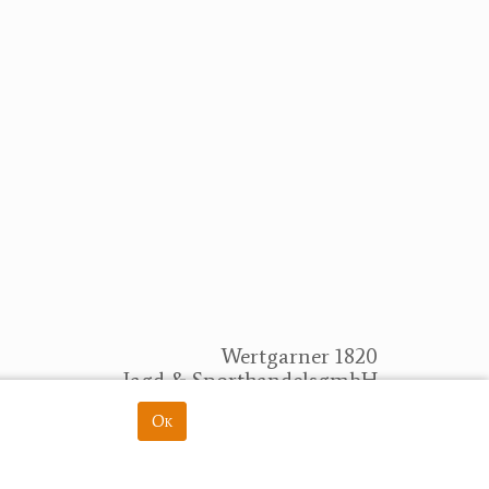
Wertgarner 1820
Jagd & SporthandelsgmbH
Dr. Karl-Renner-Straße 48
Ok
rung
4470 Enns
herbert@wertgarner.com
https://www.wertgarner1820.at