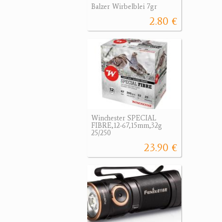
Balzer Wirbelblei 7gr
2.80 €
Winchester SPECIAL
FIBRE,12-67,15mm,32g
25/250
23.90 €