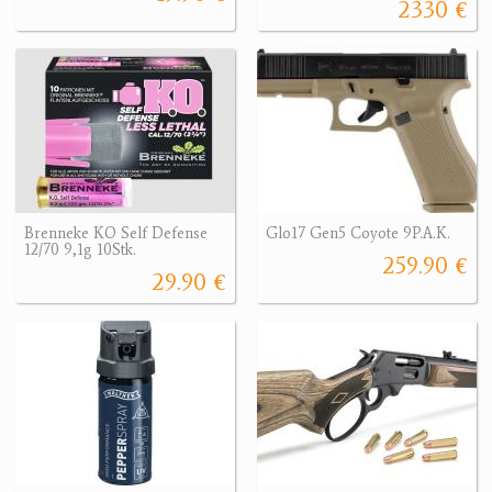
2330 €
Brenneke KO Self Defense
Glo17 Gen5 Coyote 9P.A.K.
12/70 9,1g 10Stk.
259.90 €
29.90 €