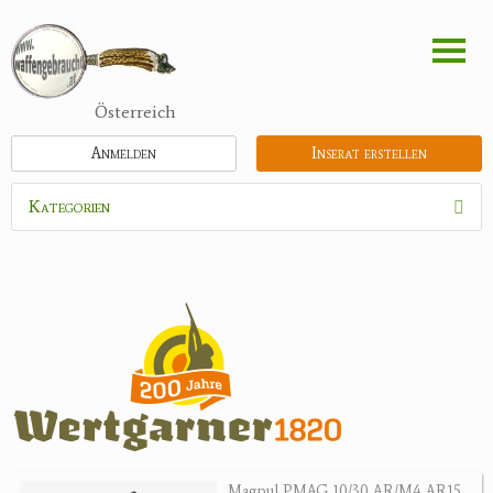
Direkt
zum
Inhalt
Österreich
Anmelden
Inserat erstellen
Kategorien
Waffen
Munition
Optik
Bogensport
Zubehör
Jagdangebote
Magpul PMAG 10/30 AR/M4 AR15