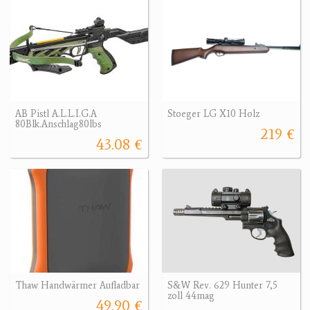
AB Pistl A.L.L.I.G.A
Stoeger LG X10 Holz
80Blk.Anschlag80lbs
219 €
43.08 €
Thaw Handwärmer Aufladbar
S&W Rev. 629 Hunter 7,5
zoll 44mag
49.90 €