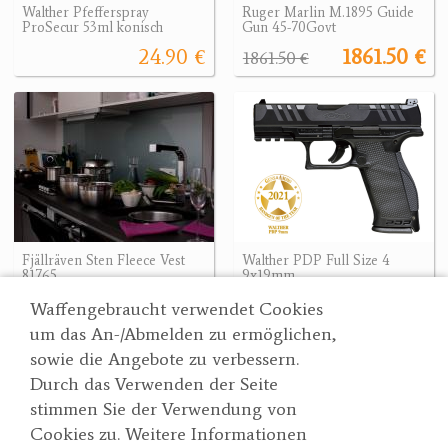
Walther Pfefferspray
Ruger Marlin M.1895 Guide
ProSecur 53ml konisch
Gun 45-70Govt
24.90 €
1861.50 €
1861.50 €
Fjällräven Sten Fleece Vest
Walther PDP Full Size 4
81765
9x19mm
135.91 €
800.80 €
135.91 €
800.80 €
Waffengebraucht verwendet Cookies
um das An-/Abmelden zu ermöglichen,
sowie die Angebote zu verbessern.
Durch das Verwenden der Seite
Wertgarner 1820
Suche
stimmen Sie der Verwendung von
Jagd & SporthandelsgmbH
Partner
Cookies zu. Weitere Informationen
AGBs
Dr. Karl-Renner-Straße 48