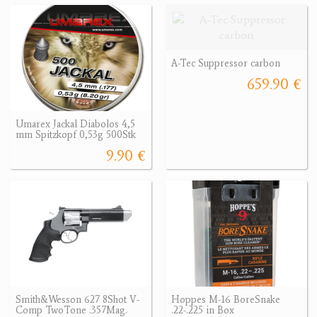
A-Tec Suppressor carbon
659.90 €
Umarex Jackal Diabolos 4,5
mm Spitzkopf 0,53g 500Stk
9.90 €
Smith&Wesson 627 8Shot V-
Hoppes M-16 BoreSnake
Comp TwoTone .357Mag.
.22-.225 in Box