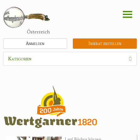
Direkt
zum
Inhalt
Österreich
Anmelden
Inserat erstellen
Kategorien
Waffen
Munition
Optik
Bogensport
Zubehör
Jagdangebote
Lauf Büchse kürzen