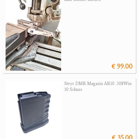
Jagdreviere
Bücher, Videos
Antikes
Geschenke
€ 99.00
Reviereinrichtungen
Steyr DMR Magazin AR10 .308Win
10 Schuss
€ 35.00