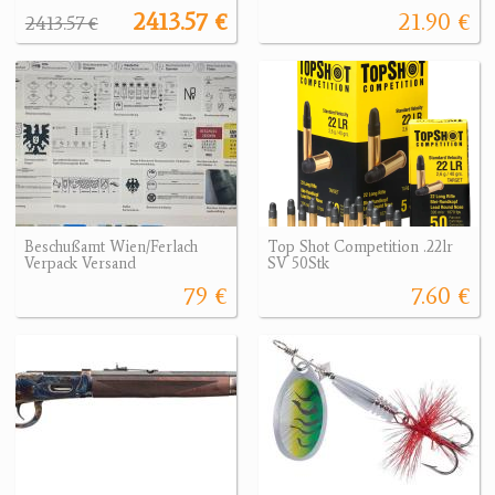
2413.57 €
21.90 €
2413.57 €
Beschußamt Wien/Ferlach
Top Shot Competition .22lr
Verpack Versand
SV 50Stk
79 €
7.60 €