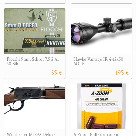
Fiocchi 9mm Schrot 7,5 2,41
Hawke Vantage IR 4-12x50
50 Stk
AO IR
35 €
195 €
Winchester M1892 Deluxe
A-Zoom Pufferpatronen