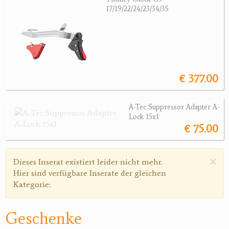
17/19/22/24/23/34/35
Jagdreviere
Bücher, Videos
Antikes
€ 377.00
Geschenke
A-Tec Suppressor Adapter A-
Reviereinrichtungen
Lock 15x1
€ 75.00
×
Warnmeldung
Dieses Inserat existiert leider nicht mehr.
Hier sind verfügbare Inserate der gleichen
Kategorie:
Geschenke