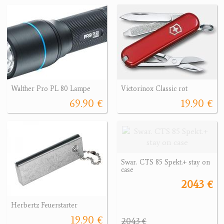
Walther Pro PL 80 Lampe
Victorinox Classic rot
69.90 €
19.90 €
Swar. CTS 85 Spekt.+ stay on
case
2043 €
Herbertz Feuerstarter
19.90 €
2043 €