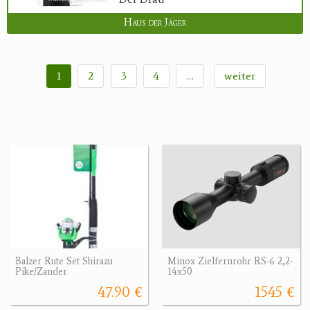
Haus der Jäger
1
2
3
4
…
weiter
Balzer Rute Set Shirazu
Minox Zielfernrohr RS-6 2,2-
Pike/Zander
14x50
47.90 €
1545 €