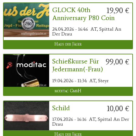
19,90 €
GLOCK 40th
Anniversary P80 Coin
24.04.2026 - 16:46
AT, Spittal An
Der Drau
Haus der Jäger
99,00 €
Schießkurse Für
Jedermann(-Frau)
19.04.2026 - 11:34
AT, Steyr
moditac GmbH
10,00 €
Schild
17.04.2026 - 16:16
AT, Spittal An Der
Drau
Haus der Jäger