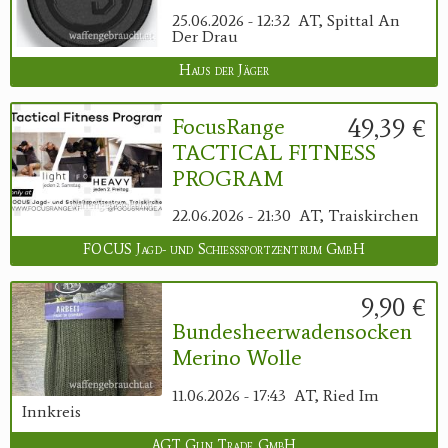
25.06.2026 - 12:32
AT, Spittal An
Der Drau
Haus der Jäger
49,39 €
FocusRange
TACTICAL FITNESS
PROGRAM
22.06.2026 - 21:30
AT, Traiskirchen
FOCUS Jagd- und Schießsportzentrum GmbH
9,90 €
Bundesheerwadensocken
Merino Wolle
11.06.2026 - 17:43
AT, Ried Im
Innkreis
AGT Gun Trade GmbH