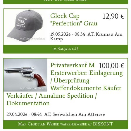
12,90 €
Glock Cap
"Perfection" Grau
19.05.2026 - 08:34
AT, Krumau Am
Kamp
da Saujaga e.U.
100,00 €
Privatverkauf M.
Ersterwerber: Einlagerung
/ Überprüfung
Waffendokumente Käufer
Verkäufer / Annahme Spedition /
Dokumentation
29.04.2026 - 08:44
AT, Seewalchen Am Attersee
Mag. Christian Werbik waffengewerbe.at DISKONT