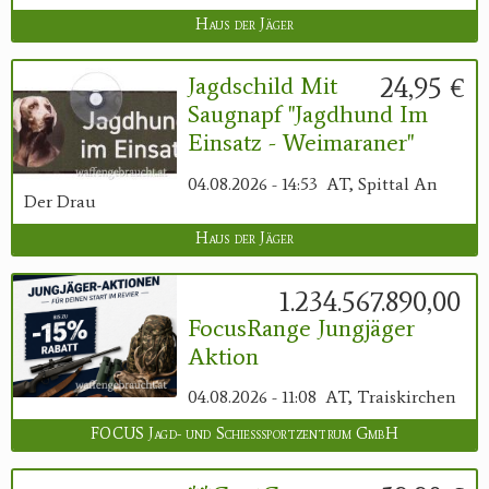
Haus der Jäger
24,95 €
Jagdschild Mit
Saugnapf "Jagdhund Im
Einsatz - Weimaraner"
04.08.2026 - 14:53
AT, Spittal An
Der Drau
Haus der Jäger
1.234.567.890,00 €
FocusRange Jungjäger
Aktion
04.08.2026 - 11:08
AT, Traiskirchen
FOCUS Jagd- und Schießsportzentrum GmbH