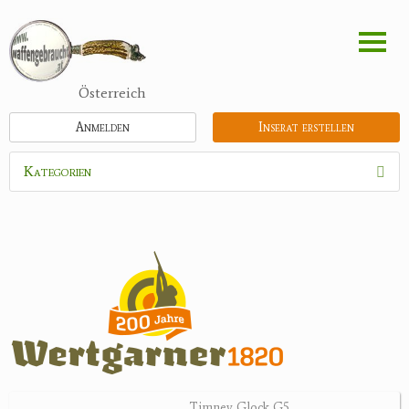
Direkt
zum
Inhalt
Österreich
Anmelden
Inserat erstellen
Kategorien
Waffen
Munition
Optik
Bogensport
Zubehör
Jagdangebote
Timney Glock G5