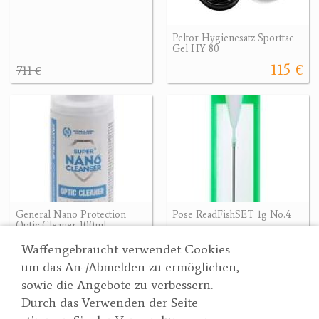
Peltor Hygienesatz Sporttac
Gel HY 80
115 €
711 €
General Nano Protection
Pose ReadFishSET 1g No.4
Optic Cleaner 100ml
5.70 €
7.90 €
Waffengebraucht verwendet Cookies
um das An-/Abmelden zu ermöglichen,
sowie die Angebote zu verbessern.
Durch das Verwenden der Seite
Wertgarner 1820
Suche