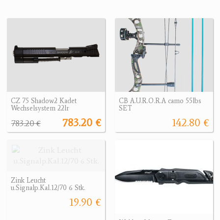
CZ 75 Shadow2 Kadet
CB A.U.R.O.R.A camo 55lbs
Wechselsystem 22lr
SET
783.20 €
142.80 €
783.20 €
Zink Leucht
u.Signalp.Kal.12/70 6 Stk.
19.90 €