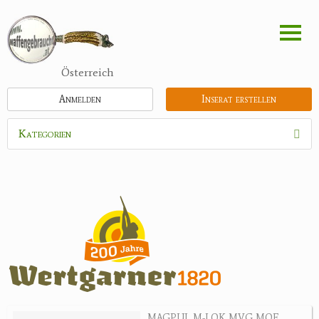
Direkt
zum
Inhalt
Österreich
Anmelden
Inserat erstellen
Kategorien
Waffen
Munition
Optik
Bogensport
Zubehör
Jagdangebote
MAGPUL M-LOK MVG MOE