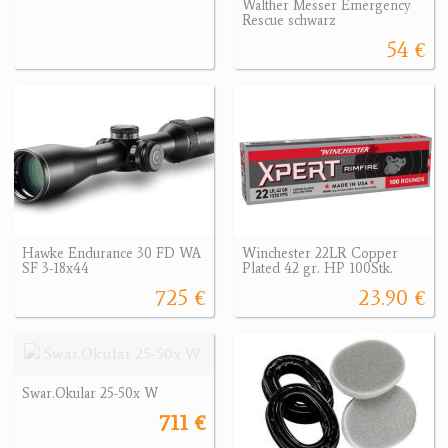
Walther Messer Emergency
Rescue schwarz
54 €
Hawke Endurance 30 FD WA
Winchester 22LR Copper
SF 3-18x44
Plated 42 gr. HP 100Stk.
725 €
23.90 €
Swar.Okular 25-50x W
711 €