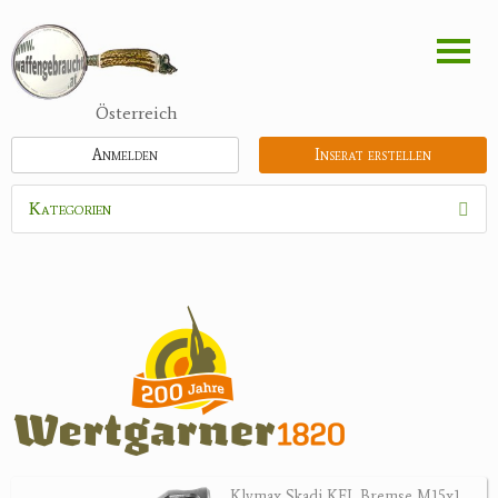
Direkt
zum
Inhalt
Österreich
Anmelden
Inserat erstellen
Kategorien
Waffen
Munition
Optik
Bogensport
Zubehör
Jagdangebote
Klymax Skadi KFL Bremse M15x1