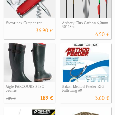
Victorinox Camper rot
Archery Club Carbon 6,0mm
30" 1Stk.
36.90 €
4.50 €
Aigle PARCOURS 2 ISO
Balzer Method Feeder RIG
bronze
Palletring #8
189 €
3.60 €
189 €