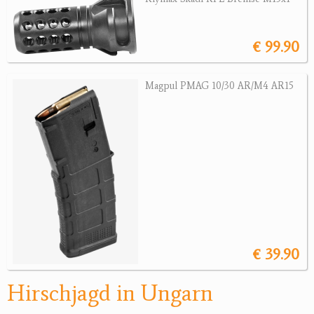
Jagdreviere
€ 99.90
Bücher, Videos
Magpul PMAG 10/30 AR/M4 AR15
Antikes
Geschenke
Reviereinrichtungen
€ 39.90
Hirschjagd in Ungarn