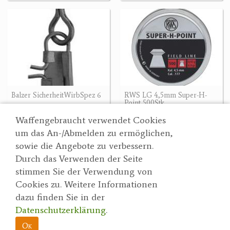
Balzer SicherheitWirbSpez 6
RWS LG 4,5mm Super-H-
Point 500Stk
1.50 €
19.90 €
Waffengebraucht verwendet Cookies
um das An-/Abmelden zu ermöglichen,
sowie die Angebote zu verbessern.
Durch das Verwenden der Seite
Wertgarner 1820
Suche
stimmen Sie der Verwendung von
Jagd & SporthandelsgmbH
Partner
Cookies zu. Weitere Informationen
AGBs
Dr. Karl-Renner-Straße 48
dazu finden Sie in der
Datenschutzerklärung
4470 Enns
Datenschutzerklärung
.
herbert@wertgarner.com
Impressum
https://www.wertgarner1820.at
Ok