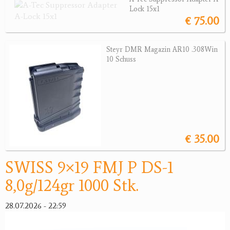
Sonstige Munition
Lock 15x1
€ 75.00
Optik
Bogensport
Steyr DMR Magazin AR10 .308Win
10 Schuss
Zubehör
Jagdangebote
Jagdreviere
Bücher, Videos
€ 35.00
Antikes
SWISS 9×19 FMJ P DS-1
Geschenke
8,0g/124gr 1000 Stk.
Reviereinrichtungen
28.07.2026 - 22:59