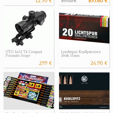
12.90 €
897.60 €
897.60 €
UTG 4x32 T4 Compact
Leuchtspur Knallpatronen
Prismatic Scope
20stk 15mm
299 €
26.90 €