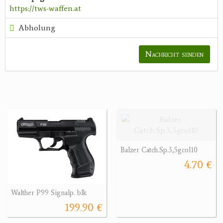
https://tws-waffen.at
Abholung
Nachricht senden
Balzer Catch.Sp.3,5gcol10
4.70 €
Walther P99 Signalp. blk
199.90 €