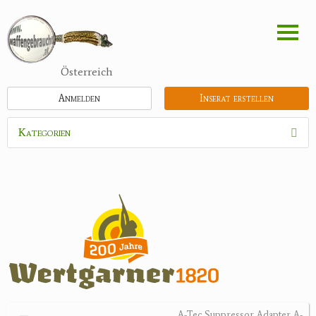
Direkt
zum
Inhalt
Österreich
Anmelden
Inserat erstellen
Kategorien
Waffen
Munition
Schrotmunition
Büchsenpatronen
Faustfeuerwaffen
Randfeuerwaffen
Wiederladen
A-Tec Suppressor Adapter A-