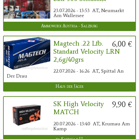
23.07.2026 - 13:53
AT, Neumarkt
Am Wallersee
Ammoworx Austria - Salzburg
6,00 €
Magtech .22 Lfb.
Standard Velocity LRN
2,6g/40grs
22.07.2026 - 16:26
AT, Spittal An
Der Drau
Haus der Jäger
9,90 €
SK High Velocity
MATCH
20.07.2026 - 13:40
AT, Krumau Am
Kamp