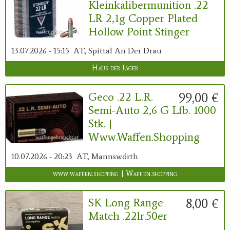
Kleinkalibermunition .22
LR 2,1g Copper Plated
Hollow Point Stinger
13.07.2026 - 15:15
AT, Spittal An Der Drau
Haus der Jäger
99,00 €
Geco .22 L.r.
Semi-Auto 2,6 G Lfb. 1000
Stk. |
Www.waffen.shopping
10.07.2026 - 20:23
AT, Mannswörth
www.waffen.shopping | Waffen.shopping
8,00 €
SK Long Range
Match .22lr.50er