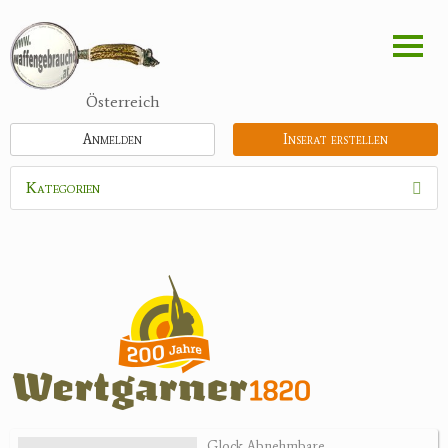
Direkt
zum
Inhalt
Österreich
Anmelden
Inserat erstellen
Kategorien
Waffen
Munition
Schrotmunition
Büchsenpatronen
Faustfeuerwaffen
Randfeuerwaffen
Wiederladen
Glock Abnehmbare