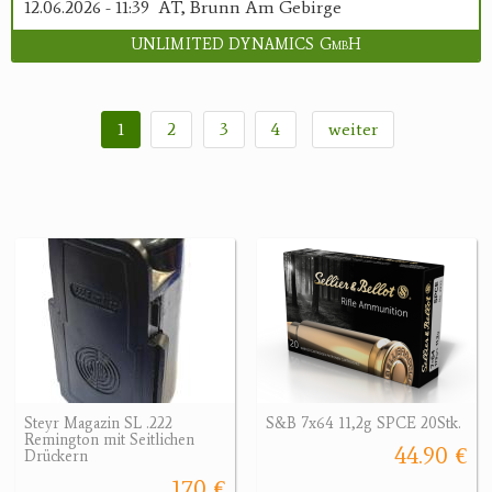
12.06.2026 - 11:39
AT, Brunn Am Gebirge
UNLIMITED DYNAMICS GmbH
1
2
3
4
weiter
Steyr Magazin SL .222
S&B 7x64 11,2g SPCE 20Stk.
Remington mit Seitlichen
44.90 €
Drückern
170 €