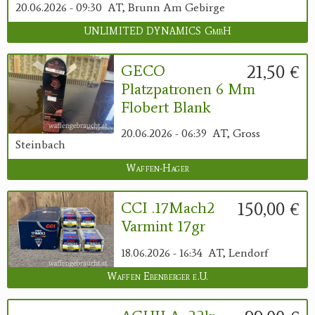
20.06.2026 - 09:30
AT, Brunn Am Gebirge
UNLIMITED DYNAMICS GmbH
21,50 €
GECO
Platzpatronen 6 Mm
Flobert Blank
20.06.2026 - 06:39
AT, Gross
Steinbach
Waffen-Hager
150,00 €
CCI .17Mach2
Varmint 17gr
18.06.2026 - 16:34
AT, Lendorf
Waffen Ebenberger e.U.