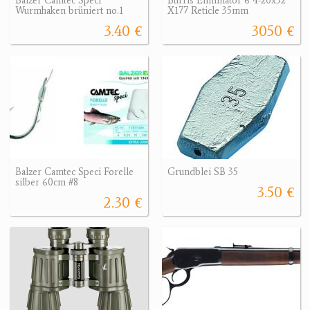
Balzer Camtec Speci
Burris Eliminator 6 4-20x52
Wurmhaken brüniert no.1
X177 Reticle 35mm
3.40 €
3050 €
Balzer Camtec Speci Forelle
Grundblei SB 35
silber 60cm #8
3.50 €
2.30 €