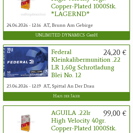
Copper-Plated 1000Stk.
*LAGERND*
24.06.2026 - 12:16
AT, Brunn Am Gebirge
UNLIMITED DYNAMICS GmbH
24,20 €
Federal
Kleinkalibermunition .22
LR 1,60g Schrotladung
Blei No. 12
23.06.2026 - 12:19
AT, Spittal An Der Drau
Haus der Jäger
99,00 €
AGUILA .22lr
High Velocity 40gr.
Copper-Plated 1000Stk.