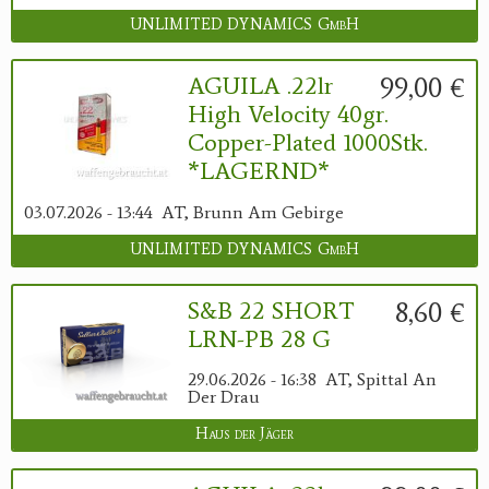
UNLIMITED DYNAMICS GmbH
99,00 €
AGUILA .22lr
High Velocity 40gr.
Copper-Plated 1000Stk.
*LAGERND*
03.07.2026 - 13:44
AT, Brunn Am Gebirge
UNLIMITED DYNAMICS GmbH
8,60 €
S&B 22 SHORT
LRN-PB 28 G
29.06.2026 - 16:38
AT, Spittal An
Der Drau
Haus der Jäger