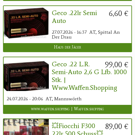
6,60 €
Geco .22lr Semi
Auto
27.07.2026 - 16:37
AT, Spittal An
Der Drau
Haus der Jäger
99,00 €
Geco .22 L.r.
Semi-Auto 2,6 G Lfb. 1000
Stk. |
Www.waffen.shopping
24.07.2026 - 20:06
AT, Mannswörth
www.waffen.shopping | Waffen.shopping
89,00 €
💥Fiocchi F300
22lr 500 Schuss💥