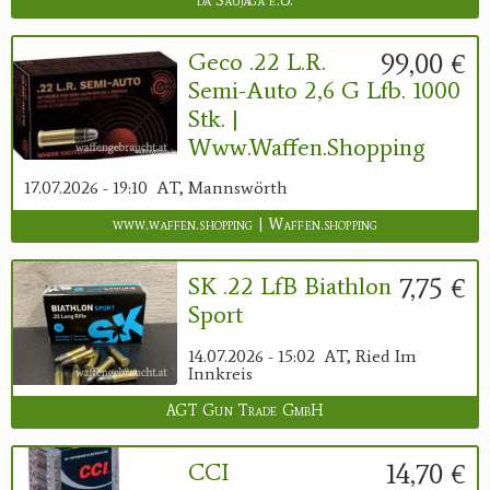
da Saujaga e.U.
99,00 €
Geco .22 L.r.
Semi-Auto 2,6 G Lfb. 1000
Stk. |
Www.waffen.shopping
17.07.2026 - 19:10
AT, Mannswörth
www.waffen.shopping | Waffen.shopping
7,75 €
SK .22 LfB Biathlon
Sport
14.07.2026 - 15:02
AT, Ried Im
Innkreis
AGT Gun Trade GmbH
14,70 €
CCI