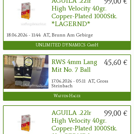
99,00 €
AGUILA .22lr
High Velocity 40gr.
Copper-Plated 1000Stk.
*LAGERND*
18.06.2026 - 11:44
AT, Brunn Am Gebirge
UNLIMITED DYNAMICS GmbH
45,60 €
RWS 4mm Lang
Mit No. 7 Ball
17.06.2026 - 05:11
AT, Gross
Steinbach
Waffen-Hager
99,00 €
AGUILA .22lr
High Velocity 40gr.
Copper-Plated 1000Stk.