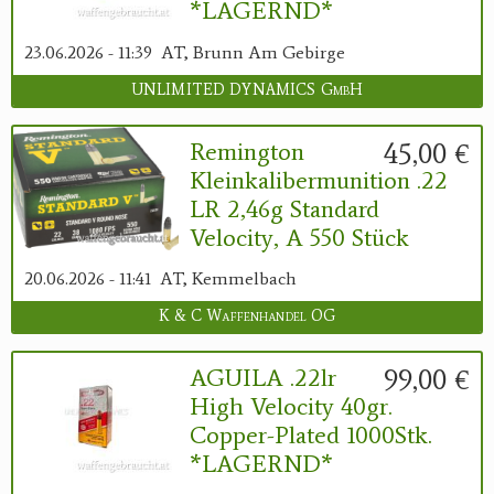
*LAGERND*
23.06.2026 - 11:39
AT, Brunn Am Gebirge
UNLIMITED DYNAMICS GmbH
45,00 €
Remington
Kleinkalibermunition .22
LR 2,46g Standard
Velocity, A 550 Stück
20.06.2026 - 11:41
AT, Kemmelbach
K & C Waffenhandel OG
99,00 €
AGUILA .22lr
High Velocity 40gr.
Copper-Plated 1000Stk.
*LAGERND*