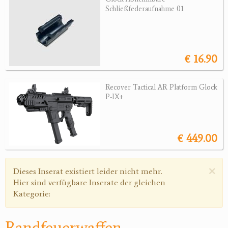
Sonstige Munition
Schließfederaufnahme 01
Optik
Bogensport
€ 16.90
Zubehör
Recover Tactical AR Platform Glock
Jagdangebote
P-IX+
Jagdreviere
Bücher, Videos
€ 449.00
Antikes
×
Warnmeldung
Dieses Inserat existiert leider nicht mehr.
Geschenke
Hier sind verfügbare Inserate der gleichen
Kategorie:
Reviereinrichtungen
Randfeuerwaffen