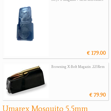
Sonstige Munition
Optik
Bogensport
Zubehör
Jagdangebote
€ 179.00
Jagdreviere
Bücher, Videos
Browning X-Bolt Magazin .223Rem
Antikes
Geschenke
€ 79.90
Reviereinrichtungen
Umarex Mosquito 5,5mm