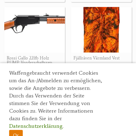
Rossi Gallo 22lfb Holz
Fjällräven Värmland Vest
PUMP Vorderschaftsrep.
66.43 €
521.10 €
521.10 €
66.43 €
Waffengebraucht verwendet Cookies
um das An-/Abmelden zu ermöglichen,
sowie die Angebote zu verbessern.
Durch das Verwenden der Seite
Wertgarner 1820
Suche
stimmen Sie der Verwendung von
Jagd & SporthandelsgmbH
Partner
Cookies zu. Weitere Informationen
AGBs
Dr. Karl-Renner-Straße 48
dazu finden Sie in der
Datenschutzerklärung
4470 Enns
Datenschutzerklärung
.
herbert@wertgarner.com
Impressum
https://www.wertgarner1820.at
Ok