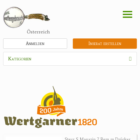
Direkt
zum
Inhalt
Österreich
Anmelden
Inserat erstellen
Kategorien
Waffen
Munition
Schrotmunition
Büchsenpatronen
Faustfeuerwaffen
Randfeuerwaffen
Wiederladen
Steyr S Magazin 7 Rem m.Drücker