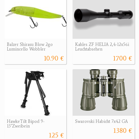
Balzer Shirasu Blow 2go
Kahles ZF HELIA 2,4-12x56i
Lumincello Wobbler
Leuchtabsehen
10.90 €
1700 €
HawkeTilt Bipod 9-
Swarovski Habicht 7x42 GA
13"Zweibein
1380 €
125 €