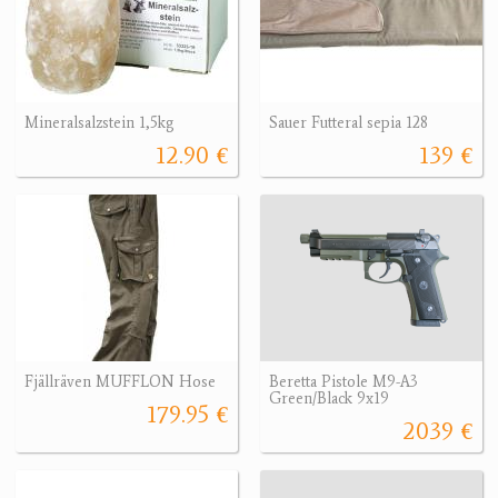
Mineralsalzstein 1,5kg
Sauer Futteral sepia 128
12.90 €
139 €
Fjällräven MUFFLON Hose
Beretta Pistole M9-A3
Green/Black 9x19
179.95 €
2039 €