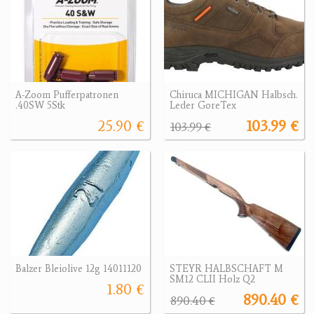
A-Zoom Pufferpatronen
Chiruca MICHIGAN Halbsch.
.40SW 5Stk
Leder GoreTex
25.90 €
103.99 €
103.99 €
Balzer Bleiolive 12g 14011120
STEYR HALBSCHAFT M
SM12 CLII Holz Q2
1.80 €
890.40 €
890.40 €