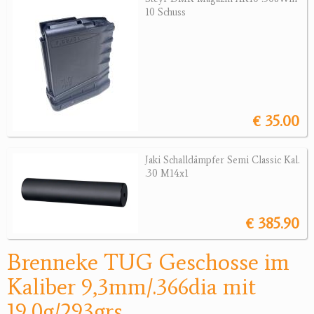
Sonstige Munition
10 Schuss
Optik
Bogensport
Zubehör
€ 35.00
Jagdangebote
Jagdreviere
Jaki Schalldämpfer Semi Classic Kal.
.30 M14x1
Bücher, Videos
Antikes
€ 385.90
Geschenke
Brenneke TUG Geschosse im
Reviereinrichtungen
Kaliber 9,3mm/.366dia mit
19,0g/293grs