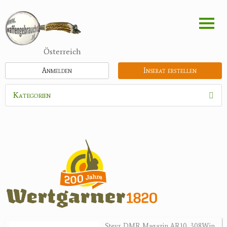
Direkt
zum
Inhalt
Österreich
Anmelden
Inserat erstellen
Kategorien
Waffen
Munition
Schrotmunition
Büchsenpatronen
Faustfeuerwaffen
Randfeuerwaffen
Wiederladen
Steyr DMR Magazin AR10 .308Win