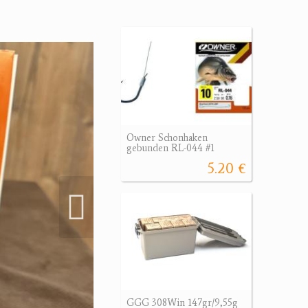
Owner Schonhaken
gebunden RL-044 #1
5.20 €
GGG 308Win 147gr/9,55g