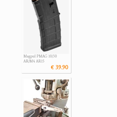
Magpul PMAG 10/30
AR/M4 AR15
€ 39.90