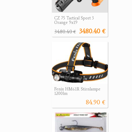
CZ 75 Tactical Sport 3
Orange 9x19
3480.40 €
3480.40 €
Fenix HM61R Stirnlampe
1200lm
84.90 €