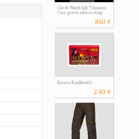
Glock Watch blk Titanium
Case green silicon strap
840 €
Riesen Knallteufel
2.40 €