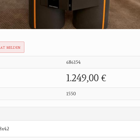
rat melden
686154
1.249,00 €
1550
8x42