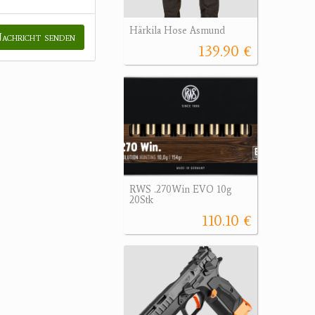
Härkila Hose Asmund
achricht senden
139.90 €
RWS .270Win EVO 10g
20Stk
110.10 €