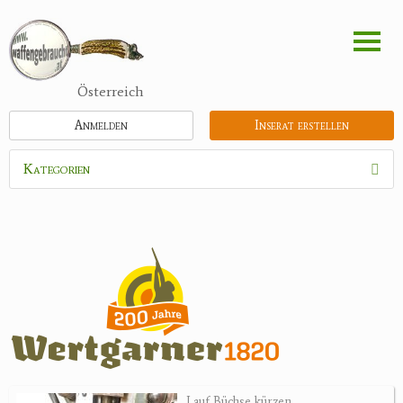
Direkt
zum
Inhalt
Österreich
Anmelden
Inserat erstellen
Kategorien
Waffen
Munition
Optik
Feldstecher
Zielfernrohre
Spektive
Nachtsichtgeräte
Lauf Büchse kürzen