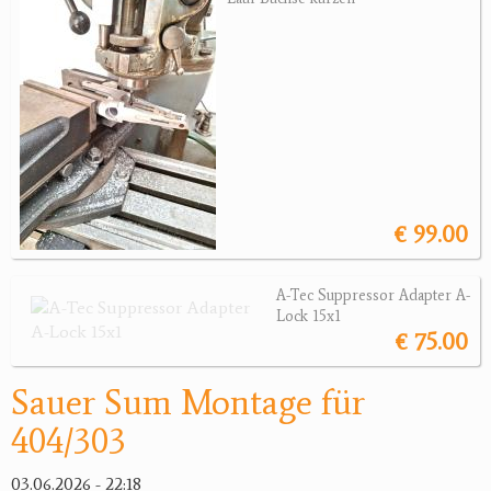
Wärmebildgeräte
Sonstiges
Bogensport
Zubehör
Jagdangebote
€ 99.00
Jagdreviere
Bücher, Videos
A-Tec Suppressor Adapter A-
Lock 15x1
Antikes
€ 75.00
Geschenke
Sauer Sum Montage für
404/303
Reviereinrichtungen
03.06.2026 - 22:18