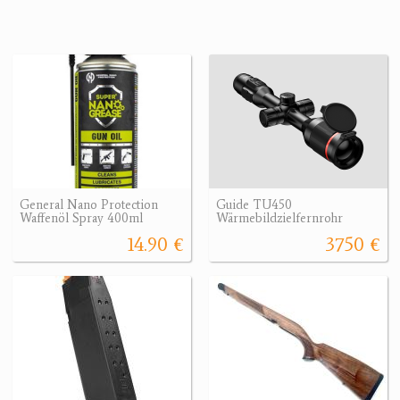
General Nano Protection
Guide TU450
Waffenöl Spray 400ml
Wärmebildzielfernrohr
14.90 €
3750 €