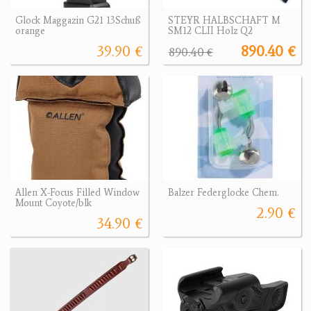
Glock Maggazin G21 13Schuß
STEYR HALBSCHAFT M
orange
SM12 CLII Holz Q2
39.90 €
890.40 €
890.40 €
Allen X-Focus Filled Window
Balzer Federglocke Chem.
Mount Coyote/blk
2.90 €
34.90 €