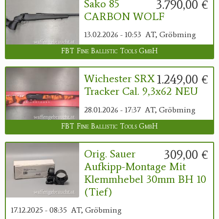
3.790,00 €
Sako 85
CARBON WOLF
13.02.2026 - 10:53
AT, Gröbming
FBT Fine Ballistic Tools GmbH
1.249,00 €
Wichester SRX
Tracker Cal. 9,3x62 NEU
28.01.2026 - 17:37
AT, Gröbming
FBT Fine Ballistic Tools GmbH
309,00 €
Orig. Sauer
Aufkipp-Montage Mit
Klemmhebel 30mm BH 10
(tief)
17.12.2025 - 08:35
AT, Gröbming