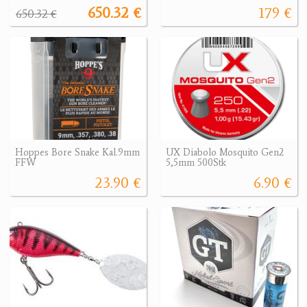
650.32 €
179 €
650.32 €
Hoppes Bore Snake Kal.9mm
UX Diabolo Mosquito Gen2
FFW
5,5mm 500Stk
23.90 €
6.90 €