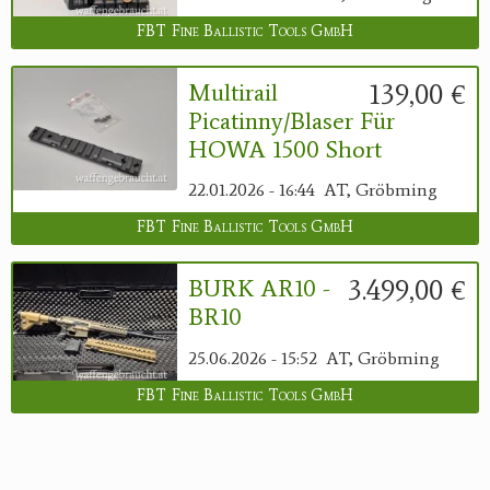
FBT Fine Ballistic Tools GmbH
139,00 €
Multirail
Picatinny/Blaser Für
HOWA 1500 Short
22.01.2026 - 16:44
AT, Gröbming
FBT Fine Ballistic Tools GmbH
3.499,00 €
BURK AR10 -
BR10
25.06.2026 - 15:52
AT, Gröbming
FBT Fine Ballistic Tools GmbH