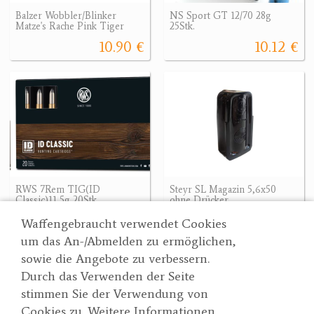
Balzer Wobbler/Blinker
NS Sport GT 12/70 28g
Matze's Rache Pink Tiger
25Stk.
10.90 €
10.12 €
RWS 7Rem TIG(ID
Steyr SL Magazin 5,6x50
Classic)11,5g 20Stk.
ohne Drücker
133.90 €
169.90 €
Waffengebraucht verwendet Cookies
um das An-/Abmelden zu ermöglichen,
sowie die Angebote zu verbessern.
Durch das Verwenden der Seite
Wertgarner 1820
Suche
stimmen Sie der Verwendung von
Jagd & SporthandelsgmbH
Partner
Cookies zu. Weitere Informationen