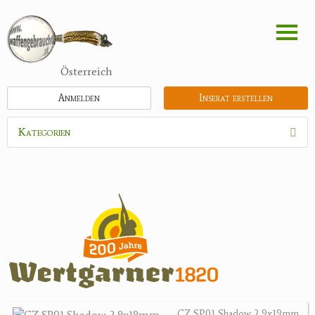
Direkt
zum
Inhalt
Österreich
Anmelden
Inserat erstellen
Kategorien
Waffen
Munition
Optik
Bogensport
Zubehör
Jagdangebote
CZ SP01 Shadow 2 9x19mm