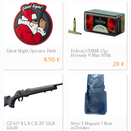
Silent Night Operator Patch
Federal 17HMR 17gr
Hornady V-Max 50Stk
8.90 €
28 €
CZ-457 B.L.A.C.K 20" 22LR
Steyr S Magazin 7 Rem
1/2x20
m.Drücker