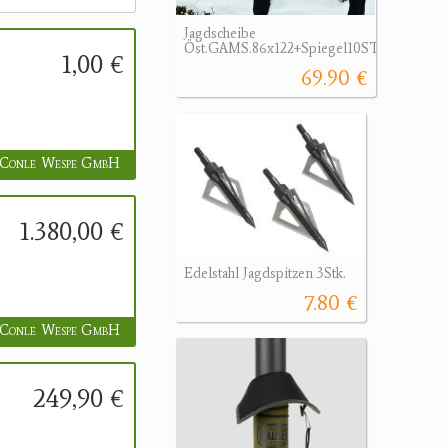
Jagdscheibe
Öst.GAMS.86x122+Spiegel10STk.
1,00 €
69.90 €
Conle Wespe GmbH
1.380,00 €
Edelstahl Jagdspitzen 3Stk.
7.80 €
Conle Wespe GmbH
249,90 €