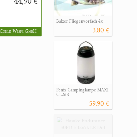
44,90 €
Balzer Fliegenvorfach 4x
3.80 €
Conle Wespe GmbH
Fenix Campinglampe MAXI
CL26R
59.90 €