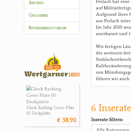
Ferlach hat eine
Antikes
auf Militärfertig
Aufgrund ihrer 
Geschenke
aus Ferlach inte
Im Jahr 2010 wu
Reviereinrichtungen
anerkannt und t
Wir fertigen Läu
des weiteren fer
Stahlschrotbesch
Kaliberänderung
von Mündungsgew
führen wir auch 
6 Inserat
Glock Racking Cover Plate
05 Deckplatte
€ 38.90
Inserate filtern: