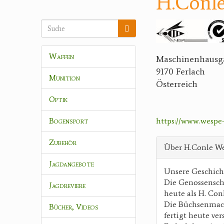
H.Conl
Waffen
Maschinenhausga
9170 Ferlach
Munition
Österreich
Optik
Bogensport
https://www.wespe
Zubehör
Über H.Conle 
Jagdangebote
Unsere Geschich
Die Genossensch
Jagdreviere
heute als H. Co
Die Büchsenmach
Bücher, Videos
fertigt heute ve