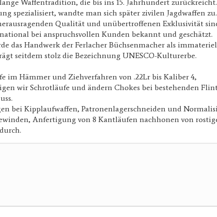
 lange Waffentradition, die bis ins 15. Jahrhundert zurückreich
ung spezialisiert, wandte man sich später zivilen Jagdwaffen zu.
herausragenden Qualität und unübertroffenen Exklusivität sin
rnational bei anspruchsvollen Kunden bekannt und geschätzt.
rde das Handwerk der Ferlacher Büchsenmacher als immateriel
rägt seitdem stolz die Bezeichnung UNESCO-Kulturerbe.
fe im Hämmer und Ziehverfahren von .22Lr bis Kaliber 4,
tigen wir Schrotläufe und ändern Chokes bei bestehenden Flin
uss.
en bei Kipplaufwaffen, Patronenlagerschneiden und Normalisi
inden, Anfertigung von 8 Kantläufen nachhonen von rostig
durch.
e