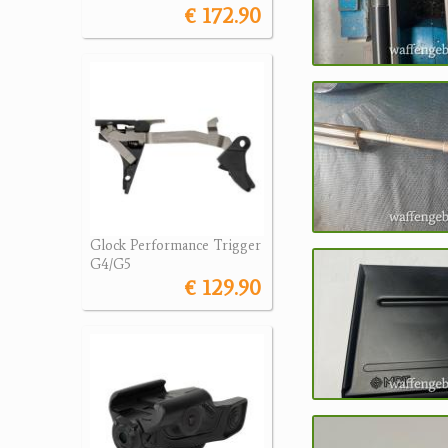
€ 172.90
Glock Performance Trigger
G4/G5
€ 129.90