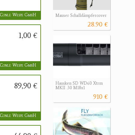
Conle Wespe GmbH
Mauser Schalldämpfercover
28.90 €
1,00 €
Conle Wespe GmbH
89,90 €
Hausken SD WD60 Xtrm
MKII .30 M18x1
910 €
Conle Wespe GmbH