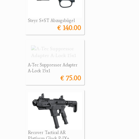
Steyr S+ST Abzugsbügel
€ 140.00
A-Tec Suppressor Adapter
A-Lock 15x1
€ 75.00
Recover Tactical AR
Platform Glock P-IX+