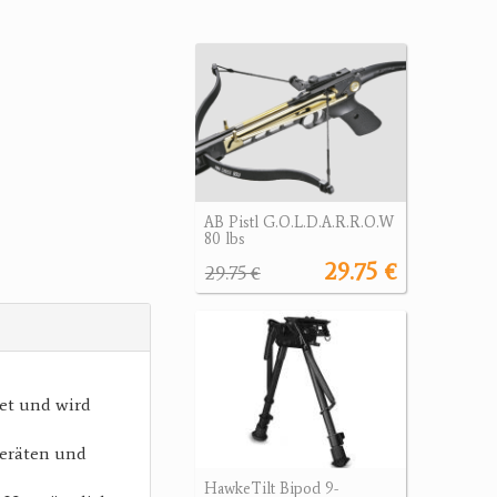
AB Pistl G.O.L.D.A.R.R.O.W
80 lbs
29.75 €
29.75 €
et und wird
geräten und
HawkeTilt Bipod 9-