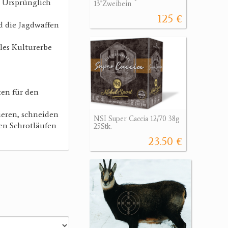
t. Ursprünglich
13"Zweibein
125 €
d die Jagdwaffen
les Kulturerbe
ten für den
eren, schneiden
NSI Super Caccia 12/70 38g
en Schrotläufen
25Stk.
23.50 €