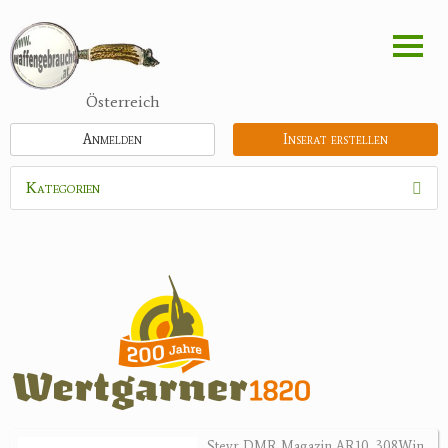
Direkt
zum
Inhalt
Österreich
Anmelden
Inserat erstellen
Kategorien
Waffen
Munition
Optik
Bogensport
Zubehör
Jagdangebote
Steyr DMR Magazin AR10 .308Win