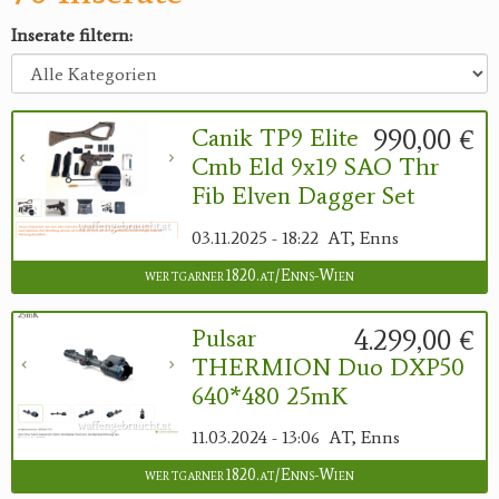
Inserate filtern:
990,00 €
Canik TP9 Elite
Cmb Eld 9x19 SAO Thr
Fib Elven Dagger Set
03.11.2025 - 18:22
AT, Enns
wertgarner1820.at/Enns-Wien
4.299,00 €
Pulsar
THERMION Duo DXP50
640*480 25mK
11.03.2024 - 13:06
AT, Enns
wertgarner1820.at/Enns-Wien