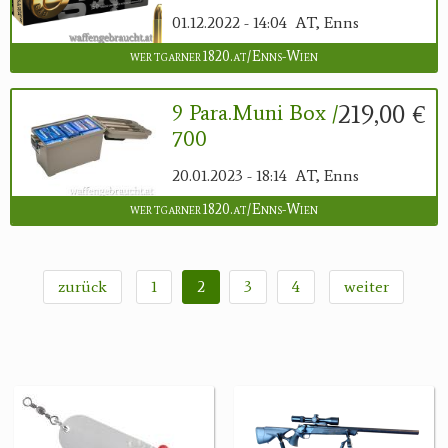
01.12.2022 - 14:04
AT, Enns
wertgarner1820.at/Enns-Wien
219,00 €
9 Para.Muni Box /
700
20.01.2023 - 18:14
AT, Enns
wertgarner1820.at/Enns-Wien
zurück
1
2
3
4
weiter