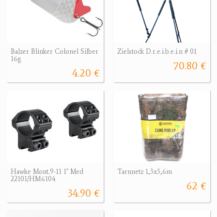
Balzer Blinker Colonel Silber
Zielstock D.r.e.i.b.e.i.n # 01
16g
70.80 €
4.20 €
Hawke Mont.9-11 1" Med
Tarnnetz 1,3x3,6m
22101/HM6104
62 €
34.90 €