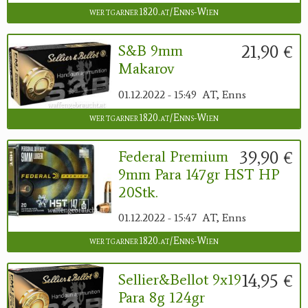
wertgarner1820.at/Enns-Wien
21,90 €
S&B 9mm
Makarov
01.12.2022 - 15:49
AT, Enns
wertgarner1820.at/Enns-Wien
39,90 €
Federal Premium
9mm Para 147gr HST HP
20Stk.
01.12.2022 - 15:47
AT, Enns
wertgarner1820.at/Enns-Wien
14,95 €
Sellier&Bellot 9x19
Para 8g 124gr