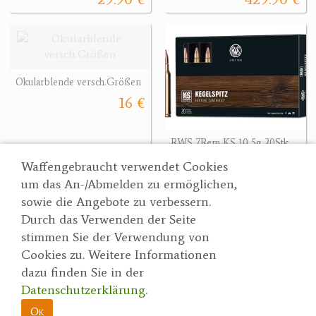
Okularblende versch.Größen
16 €
RWS 7Rem KS 10,5g 20Stk.
117.90 €
Waffengebraucht verwendet Cookies
um das An-/Abmelden zu ermöglichen,
sowie die Angebote zu verbessern.
Durch das Verwenden der Seite
Wertgarner 1820
Suche
stimmen Sie der Verwendung von
Jagd & SporthandelsgmbH
Partner
Cookies zu. Weitere Informationen
AGBs
Dr. Karl-Renner-Straße 48
dazu finden Sie in der
Datenschutzerklärung
4470 Enns
Datenschutzerklärung
.
herbert@wertgarner.com
Impressum
https://www.wertgarner1820.at
Ok