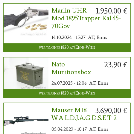
1.950,00 €
Marlin UHR
Mod.1895Trapper Kal.45-
70Gov
14.10.2024 - 15:27
AT, Enns
wertgarner1820.at/Enns-Wien
23,90 €
Nato
Munitionsbox
26.07.2025 - 12:06
AT, Enns
wertgarner1820.at/Enns-Wien
3.690,00 €
Mauser M18
W.A.L.D.J.A.G.D.S.E.T 2
05.04.2023 - 10:17
AT, Enns