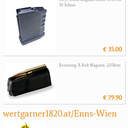
10 Schuss
Jagdreviere
Bücher, Videos
Antikes
€ 35.00
Geschenke
Reviereinrichtungen
Browning X-Bolt Magazin .223Rem
€ 79.90
wertgarner1820.at/Enns-Wien