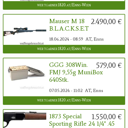
wertgarner1820.at/Enns-Wien
2.490,00 €
Mauser M 18
B.L.A.C.K.S.E.T
18.06.2024 - 08:59
AT, Enns
wertgarner1820.at/Enns-Wien
579,00 €
GGG 308Win.
FMJ 9,55g MuniBox
640Stk.
07.05.2024 - 11:02
AT, Enns
wertgarner1820.at/Enns-Wien
1.550,00 €
1873 Special
Sporting Rifle 24 1/4" .45