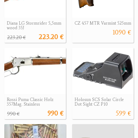
Diana LG Stormrider 5,5mm
CZ 457 MTR Varmint 525mm
wood 35J
1090 €
223.20 €
223.20 €
Rossi Puma Classic Holz
Holosun SCS Solar Circle
357Mag. Stainless
Dot Sight CZ P10
990 €
599 €
990 €