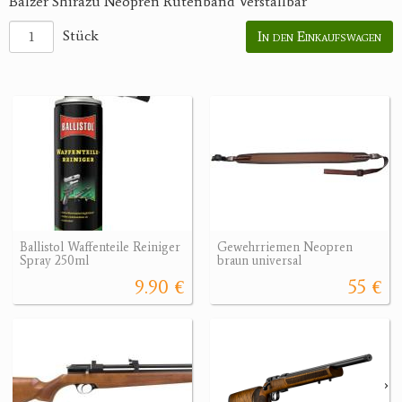
Balzer Shirazu Neopren Rutenband Verstallbar
Stück
In den Einkaufswagen
Ballistol Waffenteile Reiniger
Gewehrriemen Neopren
Spray 250ml
braun universal
9.90 €
55 €