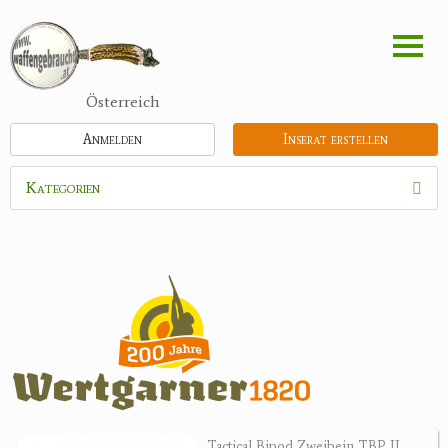
Direkt
zum
Inhalt
Österreich
Anmelden
Inserat erstellen
Kategorien
Waffen
Munition
Optik
Bogensport
Zubehör
Jagdangebote
Tactical Bipod Zweibein TBP II