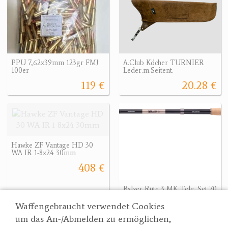
PPU 7,62x39mm 123gr FMJ
A.Club Köcher TURNIER
100er
Leder.m.Seitent.
119 €
20.28 €
Hawke ZF Vantage HD 30
WA IR 1-8x24 30mm
408 €
Balzer Rute 3 MK Tele. Set 70
179 €
Waffengebraucht verwendet Cookies
um das An-/Abmelden zu ermöglichen,