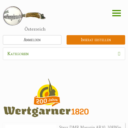
Direkt
zum
Inhalt
Österreich
Anmelden
Inserat erstellen
Kategorien
Waffen
Munition
Optik
Bogensport
Zubehör
Jagdangebote
Steyr DMR Magazin AR10 .308Win