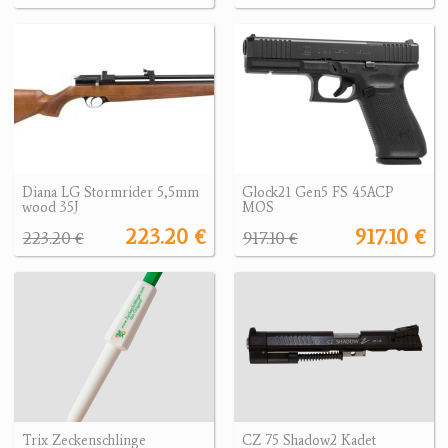
Diana LG Stormrider 5,5mm
Glock21 Gen5 FS 45ACP
wood 35J
MOS
223.20 €
917.10 €
223.20 €
917.10 €
Trix Zeckenschlinge
CZ 75 Shadow2 Kadet