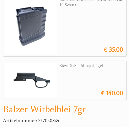
10 Schuss
Jagdreviere
Bücher, Videos
Antikes
€ 35.00
Geschenke
Reviereinrichtungen
Steyr S+ST Abzugsbügel
€ 140.00
Balzer Wirbelblei 7gr
Artikelnummer: 737030864