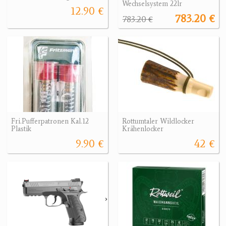
Wechselsystem 22lr
12.90 €
783.20 €
783.20 €
Fri.Pufferpatronen Kal.12
Rottumtaler Wildlocker
Plastik
Krähenlocker
9.90 €
42 €