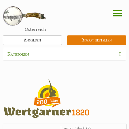
Direkt
zum
Inhalt
Österreich
Anmelden
Inserat erstellen
Kategorien
Waffen
Munition
Optik
Bogensport
Zubehör
Jagdangebote
Timney Glock G5