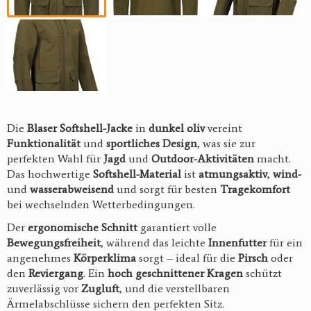
Die
Blaser Softshell-Jacke
in
dunkel oliv
vereint
Funktionalität
und
sportliches Design
, was sie zur
perfekten Wahl für
Jagd
und
Outdoor-Aktivitäten
macht.
Das hochwertige
Softshell-Material
ist
atmungsaktiv
,
wind-
und
wasserabweisend
und sorgt für besten
Tragekomfort
bei wechselnden Wetterbedingungen.
Der
ergonomische Schnitt
garantiert volle
Bewegungsfreiheit
, während das leichte
Innenfutter
für ein
angenehmes
Körperklima
sorgt – ideal für die
Pirsch
oder
den
Reviergang
. Ein
hoch geschnittener Kragen
schützt
zuverlässig vor
Zugluft
, und die verstellbaren
Ärmelabschlüsse sichern den perfekten Sitz.