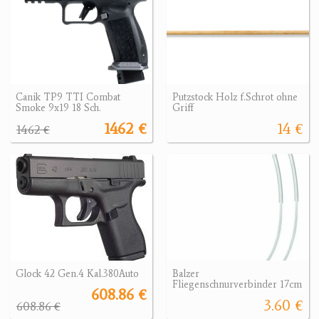
Canik TP9 TTI Combat
Putzstock Holz f.Schrot ohne
Smoke 9x19 18 Sch.
Griff
1462 €
14 €
1462 €
Glock 42 Gen.4 Kal.380Auto
Balzer
Fliegenschnurverbinder 17cm
608.86 €
3.60 €
608.86 €