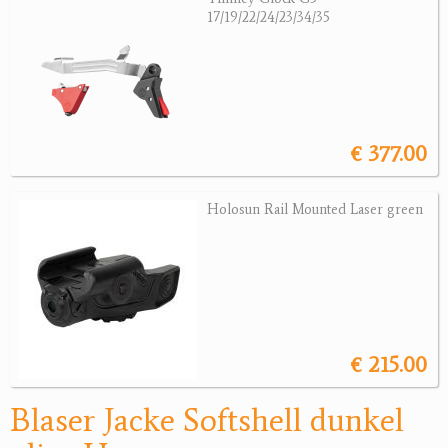
17/19/22/24/23/34/35
Jagdreviere
Bücher, Videos
Antikes
€ 377.00
Geschenke
Holosun Rail Mounted Laser green
Reviereinrichtungen
€ 215.00
Blaser Jacke Softshell dunkel