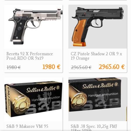
Beretta 92 X Performance
CZ Pistole Shadow 2 OR 9 x
Prod..RDO OR 9x19
19 Orange
1980 €
2965.60 €
1980 €
2965.60 €
S&B 9 Makarov VM 95
S&B .38 Spec. 10,25g FMJ
158gr 50Stk