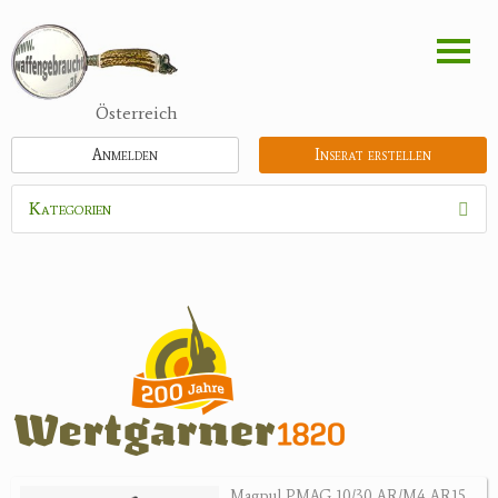
Direkt
zum
Inhalt
Österreich
Anmelden
Inserat erstellen
Kategorien
Waffen
Munition
Optik
Bogensport
Zubehör
Jagdangebote
Magpul PMAG 10/30 AR/M4 AR15