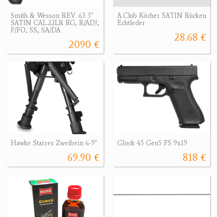
Smith & Wesson REV. 63 3"
A.Club Köcher SATIN Rücken
SATIN CAL.22LR RG, R/ADJ,
Echtleder
F/FO, SS, SA/DA
28.68 €
2090 €
Hawke Starres Zweibein 6-9"
Glock 45 Gen5 FS 9x19
69.90 €
818 €