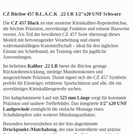
CZ Büchse 457 B.L.A.C.K .22 LR 1/2"x20 UNF Schwarz
Die
CZ 457 Black
ist eine moderne Kleinkaliber-Repetierbüchse,
die höchste Präzision, zuverlässige Funktion und robuste Bauweise
vereint. Als Teil der bewährten CZ 457 Serie überzeugt dieses
Modell mit hervorragender Verarbeitung und einem
widerstandsfähigen Kunststoffschaft – ideal für den täglichen
Einsatz am Schießstand, im Training oder für jagdliche
Anwendungen.
Im beliebten
Kaliber .22 LR
bietet die Büchse geringe
Rückstoßentwicklung, niedrige Munitionskosten und
ausgezeichnete Präzision. Damit eignet sich die CZ 457 Synthetic
perfekt für Einsteiger, erfahrene Sportschützen und alle, die ein
zuverlässiges Kleinkalibergewehr suchen.
Der kaltgehämmerte Lauf mit
525 mm Länge
sorgt für konstante
Präzision und saubere Trefferbilder. Das integrierte
1/2"x20 UNF
Laufgewinde
ermöglicht die einfache Montage eines
Schalldämpfers oder weiterer Mündungsaufsätze.
Besonders hervorzuheben ist der fein abgestimmte
Druckpunkt-/Matchabzug
, der eine kontrollierte und präzise