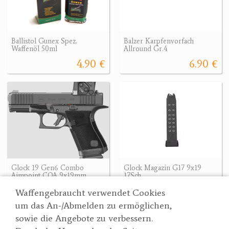
Ballistol Gunex Spez.
Balzer Karpfenvorfach
Waffenöl 50ml
Allround Gr.4
4.90 €
6.90 €
Glock 19 Gen6 Combo
Glock Magazin G17 9x19
Aimpoint COA 9x19mm
17Sch.
1449 €
35.90 €
1449 €
Waffengebraucht verwendet Cookies
um das An-/Abmelden zu ermöglichen,
sowie die Angebote zu verbessern.