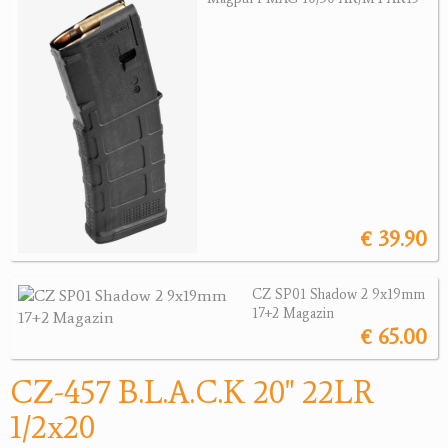
Jagdreviere
Bücher, Videos
Antikes
Geschenke
Reviereinrichtungen
€ 39.90
CZ SP01 Shadow 2 9x19mm
17+2 Magazin
€ 65.00
CZ-457 B.L.A.C.K 20" 22LR
1/2x20