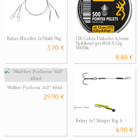
Balzer Niroflex 1x7Stahl 9kg
UX Cobra Diabolos 4,5mm
Spitzkopf geriffelt 0,52g
3.70 €
500Stk
8.40 €
Walther ProSecur 360° 40ml
29.90 €
Balzer 1x7 Stinger Rig 4
4.90 €