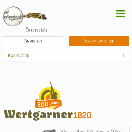
Direkt
zum
Inhalt
Österreich
Anmelden
Inserat erstellen
Kategorien
Waffen
Munition
Optik
Bogensport
Zubehör
Jagdangebote
Klymax Skadi KFL Bremse M15x1