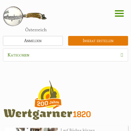
Direkt
zum
Inhalt
Österreich
Anmelden
Inserat erstellen
Kategorien
Waffen
Flinten
Kipplaufgewehre
Kleinkalibergewehre
Repetiererbüchse
Luftdruckwaffen
Militaria
Pistolen
Lauf Büchse kürzen