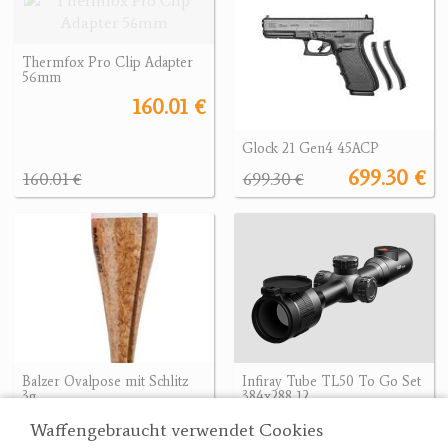
Thermfox Pro Clip Adapter
56mm
160.01 €
Glock 21 Gen4 45ACP
699.30 €
160.01 €
699.30 €
Balzer Ovalpose mit Schlitz
Infiray Tube TL50 To Go Set
3g
384x288,12
4.90 €
1549.14 €
1549.14 €
Waffengebraucht verwendet Cookies