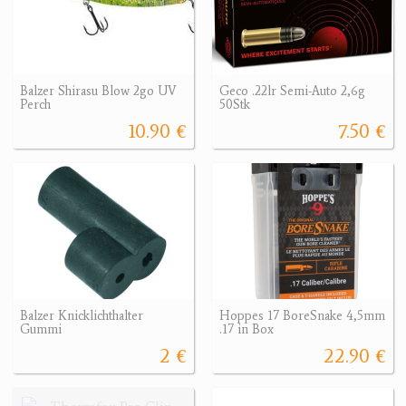
Balzer Shirasu Blow 2go UV
Geco .22lr Semi-Auto 2,6g
Perch
50Stk
10.90 €
7.50 €
Balzer Knicklichthalter
Hoppes 17 BoreSnake 4,5mm
Gummi
.17 in Box
2 €
22.90 €