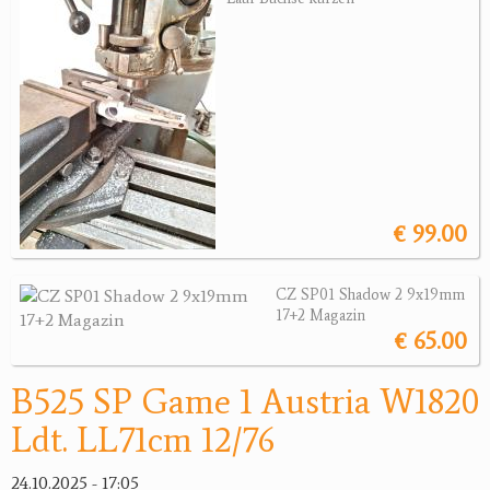
Revolver
Sonstige Waffen
Munition
Optik
Bogensport
€ 99.00
Zubehör
Jagdangebote
CZ SP01 Shadow 2 9x19mm
17+2 Magazin
Jagdreviere
€ 65.00
Bücher, Videos
B525 SP Game 1 Austria W1820
Antikes
Ldt. LL71cm 12/76
Geschenke
24.10.2025 - 17:05