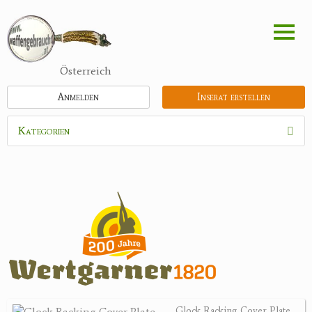
Direkt
zum
Inhalt
Österreich
Anmelden
Inserat erstellen
Kategorien
Waffen
Flinten
Kipplaufgewehre
Kleinkalibergewehre
Repetiererbüchse
Luftdruckwaffen
Militaria
Pistolen
Glock Racking Cover Plate