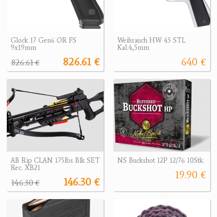
Glock 17 Gen6 OR FS
Weihrauch HW 45 STL
9x19mm
Kal.4,5mm
826.61 €
640 €
826.61 €
AB Rip CLAN 175lbs Blk SET
NS Buckshot 12P 12/76 10Stk.
Rec. XB21
19.90 €
146.30 €
146.30 €