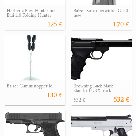
Herbertz Buck Hunter mit
Balzer Karabinerwirbel Gr.10
Etui 110 Folding Hunter
new
125 €
1.70 €
Balzer Gummistopper M
Browning Buck Mark
Standard URX black
1.10 €
532 €
532 €