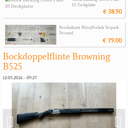
Revolver
05 Deckplatte
€ 38.90
Sonstige Waffen
Munition
Beschußamt Wien/Ferlach Verpack
Versand
Optik
€ 79.00
Bogensport
Bockdoppelflinte Browning
Zubehör
B525
Jagdangebote
12.05.2026 - 09:27
Jagdreviere
Bücher, Videos
Antikes
Geschenke