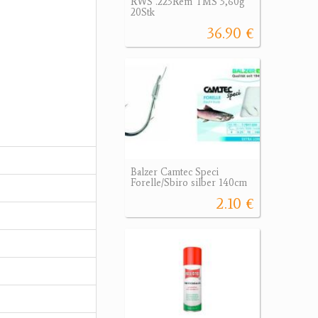
RWS .223Rem TMS 3,60g
20Stk
36.90 €
Balzer Camtec Speci
Forelle/Sbiro silber 140cm
2.10 €