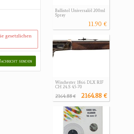
Ballistol Universalöl 200ml
Spray
11.90 €
die gesetzlichen
achricht senden
Winchester 1866 DLX RIF
CH 24.S 45-70
2164.88 €
2164.88 €