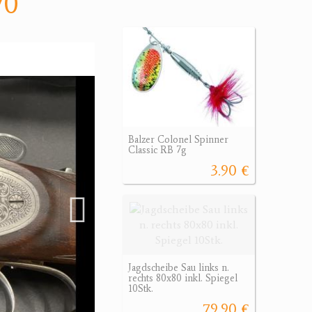
70
Balzer Colonel Spinner
Classic RB 7g
3.90 €
Jagdscheibe Sau links n.
rechts 80x80 inkl. Spiegel
10Stk.
79.90 €