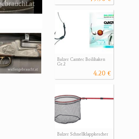
Balzer Camtec Boilihaken
Gr.2
4.20 €
Balzer Schnellklappkescher