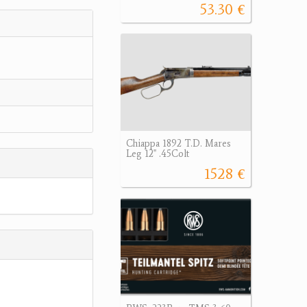
53.30 €
Chiappa 1892 T.D. Mares
Leg 12" .45Colt
1528 €