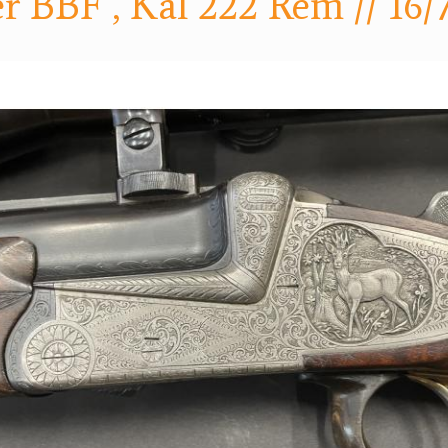
r BBF , Kal 222 Rem // 16/