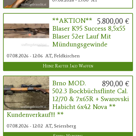
5.800,00 €
**AKTION**
Blaser K95 Success 8,5x55
Blaser 52er Lauf Mit
Mündungsgewinde
07.08.2026 - 12:06
AT, Feldkirchen
Heinz Rauter Jagd Waffen
890,00 €
Brno MOD.
502.3 Bockbüchsflinte Cal.
12/70 & 7x65R + Swarovski
Habicht 6x42 Nova **
Kundenverkauf!!! **
07.08.2026 - 12:02
AT, Seiersberg