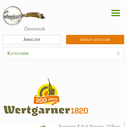
Direkt
zum
Inhalt
Österreich
Anmelden
Inserat erstellen
Kategorien
Waffen
Flinten
Kipplaufgewehre
Kleinkalibergewehre
Repetiererbüchse
Luftdruckwaffen
Militaria
Pistolen
Browning X-Bolt Magazin .223Rem