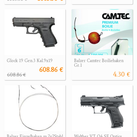
Glock 19 Gen.3 Kal.9x19
Balzer Camtec Boiliehaken
Gr.1
608.86 €
4.30 €
608.86 €
Balzer Einzelhaken m.7x7Stahl
Walther VT Q4 SF Optics