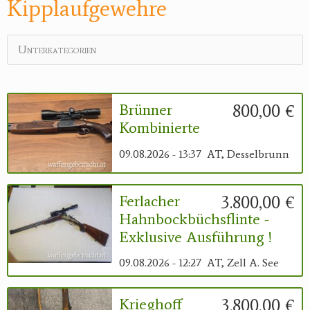
Kipplaufgewehre
Reviereinrichtungen
Unterkategorien
800,00 €
Brünner
Kombinierte
09.08.2026 - 13:37
AT, Desselbrunn
3.800,00 €
Ferlacher
Hahnbockbüchsflinte -
Exklusive Ausführung !
09.08.2026 - 12:27
AT, Zell A. See
3.800,00 €
Krieghoff