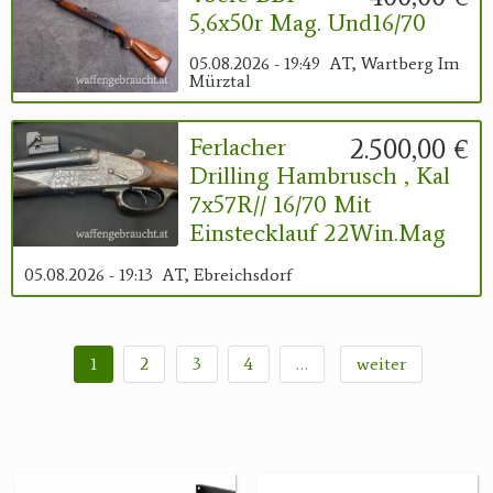
5,6x50r Mag. Und16/70
05.08.2026 - 19:49
AT, Wartberg Im
Mürztal
2.500,00 €
Ferlacher
Drilling Hambrusch , Kal
7x57R// 16/70 Mit
Einstecklauf 22Win.Mag
05.08.2026 - 19:13
AT, Ebreichsdorf
1
2
3
4
…
weiter