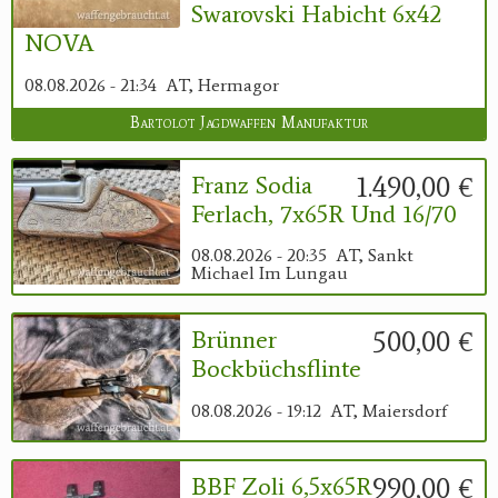
Swarovski Habicht 6x42
NOVA
08.08.2026 - 21:34
AT, Hermagor
Bartolot Jagdwaffen Manufaktur
1.490,00 €
Franz Sodia
Ferlach, 7x65R Und 16/70
08.08.2026 - 20:35
AT, Sankt
Michael Im Lungau
500,00 €
Brünner
Bockbüchsflinte
08.08.2026 - 19:12
AT, Maiersdorf
990,00 €
BBF Zoli 6,5x65R