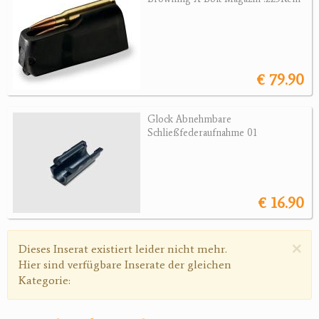
Revolver
Sonstige Waffen
Munition
€ 79.90
Optik
Glock Abnehmbare
Bogensport
Schließfederaufnahme 01
Zubehör
Jagdangebote
€ 16.90
Jagdreviere
×
Bücher, Videos
Warnmeldung
Dieses Inserat existiert leider nicht mehr.
Hier sind verfügbare Inserate der gleichen
Antikes
Kategorie:
Geschenke