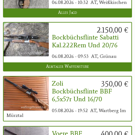
06.08.2026 - 10:32
AT, Weißkirchen
Alles Jagd
2.150,00 €
Bockbüchsflinte Sabatti
Kal.222Rem Und 20/76
06.08.2026 - 09:53
AT, Grünau
Almtaler Waffenstube
350,00 €
Zoli
Bockbüchsflinte BBF
6,5x57r Und 16/70
05.08.2026 - 19:52
AT, Wartberg Im
Mürztal
400,00 €
Voere BBF