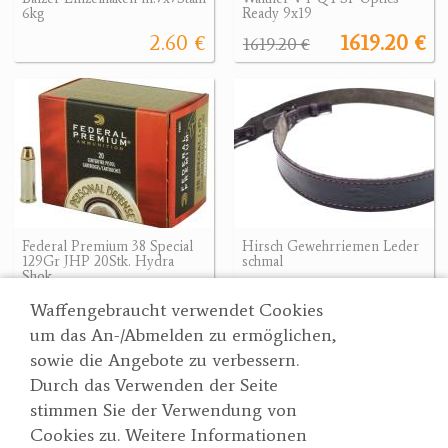
6kg
Ready 9x19
2.60 €
1619.20 €
1619.20 €
Federal Premium 38 Special
Hirsch Gewehrriemen Leder
129Gr JHP 20Stk. Hydra
schmal
Shok
39 €
44.90 €
Waffengebraucht verwendet Cookies
um das An-/Abmelden zu ermöglichen,
sowie die Angebote zu verbessern.
Durch das Verwenden der Seite
Wertgarner 1820
Suche
stimmen Sie der Verwendung von
Jagd & SporthandelsgmbH
Partner
Cookies zu. Weitere Informationen
AGBs
Dr. Karl-Renner-Straße 48