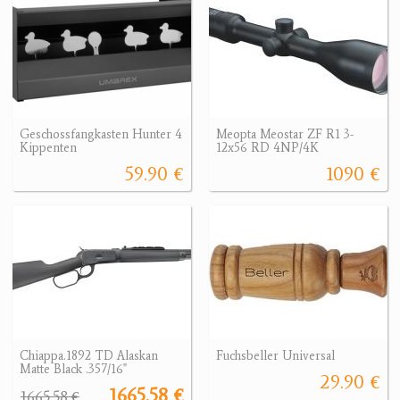
Geschossfangkasten Hunter 4
Meopta Meostar ZF R1 3-
Kippenten
12x56 RD 4NP/4K
59.90 €
1090 €
Chiappa.1892 TD Alaskan
Fuchsbeller Universal
Matte Black .357/16"
29.90 €
1665.58 €
1665.58 €