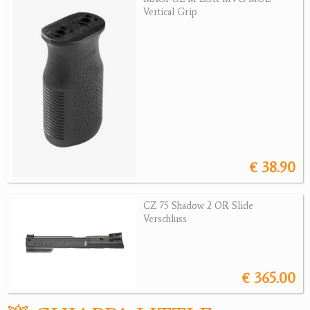
Revolver
Vertical Grip
Sonstige Waffen
Munition
Optik
Bogensport
Zubehör
€ 38.90
Jagdangebote
CZ 75 Shadow 2 OR Slide
Jagdreviere
Verschluss
Bücher, Videos
Antikes
€ 365.00
Geschenke