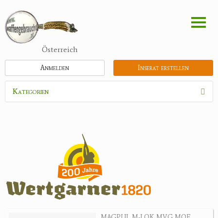
Direkt
zum
Inhalt
Österreich
Anmelden
Inserat erstellen
Kategorien
Waffen
Flinten
Kipplaufgewehre
Kleinkalibergewehre
Repetiererbüchse
Luftdruckwaffen
Militaria
Pistolen
MAGPUL M-LOK MVG MOE