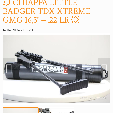
💥 CHIAPPA LITTLE
Reviereinrichtungen
BADGER TDX XTREME
GMG 16,5" – .22 LR 💥
16.06.2026 - 08:20