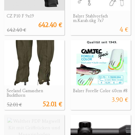
CZ P10 F 9x19
Balzer Stahlvorfach
m.Karab.6kg 7x7
642.40 €
4 €
642.40 €
Seeland Gamaschen
Balzer Forelle Color 60cm #8
Buckthorn
3.90 €
52.01 €
52.01 €