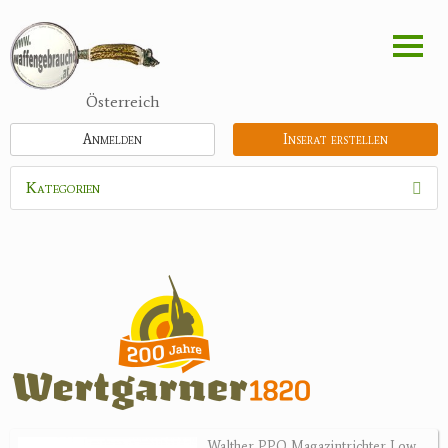
Direkt
zum
Inhalt
Österreich
Anmelden
Inserat erstellen
Kategorien
Waffen
Flinten
Kipplaufgewehre
Kleinkalibergewehre
Repetiererbüchse
Luftdruckwaffen
Militaria
Pistolen
Walther PPQ Magazintrichter Low