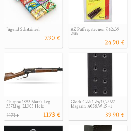
Jugend Schatzinsel
AZ Pufferpatronen 7,62x39
2Stk
7.90 €
24.90 €
Chiappa 1892 Mare´s Leg
Glock G22+1 24/35/23/27
357Mag. LL305 Holz
Magazin .40S&W 15 +1
1173 €
39.90 €
1173 €