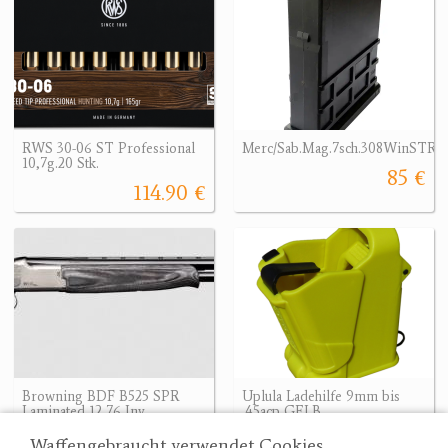
RWS 30-06 ST Professional
Merc/Sab.Mag.7sch.308WinSTR/
10,7g.20 Stk.
85 €
114.90 €
Browning BDF B525 SPR
Uplula Ladehilfe 9mm bis
Laminated 12 76 Inv.
.45acp GELB
3290 €
48.90 €
Waffengebraucht verwendet Cookies