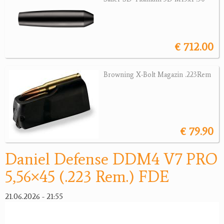
Revolver
Sonstige Waffen
Munition
€ 712.00
Optik
Browning X-Bolt Magazin .223Rem
Bogensport
Zubehör
€ 79.90
Jagdangebote
Jagdreviere
Daniel Defense DDM4 V7 PRO
5,56×45 (.223 Rem.) FDE
Bücher, Videos
Antikes
21.06.2026 - 21:55
Geschenke