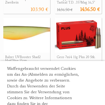
Zweibein
Tactical T.D. .357Mag 16,5"
103.90 €
1436.50 €
1436.50 €
Balzer UVBooster Shad2
Geco 7x64 11g Plus 20 Stk.
HotOlive 13cm
66.90 €
3.40 €
Waffengebraucht verwendet Cookies
um das An-/Abmelden zu ermöglichen,
sowie die Angebote zu verbessern.
Durch das Verwenden der Seite
Wertgarner 1820
Suche
stimmen Sie der Verwendung von
Jagd & SporthandelsgmbH
Partner
Cookies zu. Weitere Informationen
AGBs
Dr. Karl-Renner-Straße 48
dazu finden Sie in der