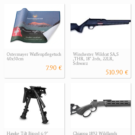
Ostermayer Waffenpflegetuch
Winchester Wildcat SA,S
40x30cm
,THR, 18" 2rds, 22LR,
Schwarz
7.90 €
510.90 €
Hawke Tilt Bipod 6-9"
Chiappa 1892 Wildlands