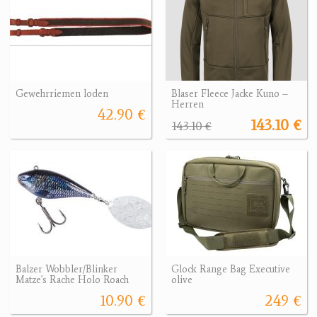
Gewehrriemen loden
Blaser Fleece Jacke Kuno –
Herren
42.90 €
143.10 €
143.10 €
Balzer Wobbler/Blinker
Glock Range Bag Executive
Matze's Rache Holo Roach
olive
10.90 €
249 €