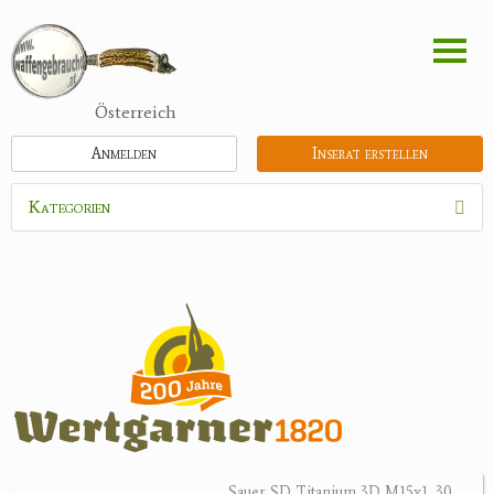
Direkt
zum
Inhalt
Österreich
Anmelden
Inserat erstellen
Kategorien
Waffen
Flinten
Kipplaufgewehre
Kleinkalibergewehre
Repetiererbüchse
Luftdruckwaffen
Militaria
Pistolen
Sauer SD Titanium 3D M15x1 .30