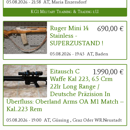
05.08.2026 - 21:58
AT, Maria Enzersdorf
KG1 Military Training & Trading e.U.
690,00 €
Ruger Mini 14
Stainless -
SUPERZUSTAND !
05.08.2026 - 19:43
AT, Baden
1.990,00 €
Eitausch C
Waffe Kal 223, 6.5 Crm
22lr Long Range /
Deutsche Präzision In
Überfluss: Oberland Arms OA M1 Match –
Kal..223 Rem
05.08.2026 - 19:00
AT, Güssing , Graz Oder WR.Neustadt