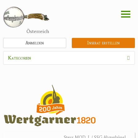
Direkt
zum
Inhalt
Österreich
Anmelden
Inserat erstellen
Kategorien
Waffen
Flinten
Kipplaufgewehre
Kleinkalibergewehre
Repetiererbüchse
Luftdruckwaffen
Militaria
Pistolen
Steyr MOD. L / SSG Abzugbügel