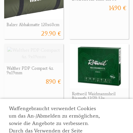
1490 €
Balzer Abhakmatte 120x60cm
29.90 €
Walther PDP Compact 4z.
9x19mm
890 €
Rottweil Waidmannsheil
Bismuth 12/70 32g
31.90 €
Waffengebraucht verwendet Cookies
um das An-/Abmelden zu ermöglichen,
sowie die Angebote zu verbessern.
Durch das Verwenden der Seite
Wertgarner 1820