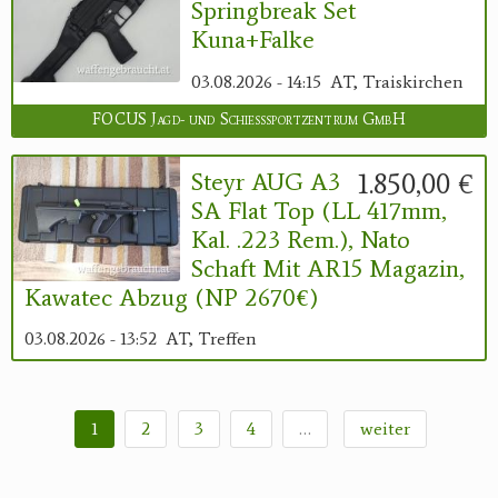
Springbreak Set
Kuna+Falke
03.08.2026 - 14:15
AT, Traiskirchen
FOCUS Jagd- und Schießsportzentrum GmbH
1.850,00 €
Steyr AUG A3
SA Flat Top (LL 417mm,
Kal. .223 Rem.), Nato
Schaft Mit AR15 Magazin,
Kawatec Abzug (NP 2670€)
03.08.2026 - 13:52
AT, Treffen
1
2
3
4
…
weiter