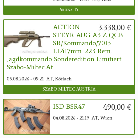
Arsenal15
3.338,00 €
ACTION
STEYR AUG A3 Z QCB
SR/Kommando/7013
LL417mm .223 Rem.
Jagdkommando Sonderedition Limitiert
Szabo-Miltec.at
05.08.2026 - 09:21
AT, Köflach
SZABO MILTEC AUSTRIA
490,00 €
ISD BSR47
04.08.2026 - 21:19
AT, Wien