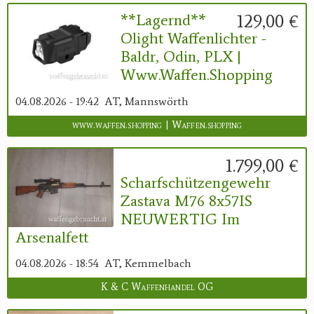
129,00 €
**Lagernd**
Olight Waffenlichter -
Baldr, Odin, PLX |
Www.waffen.shopping
04.08.2026 - 19:42
AT, Mannswörth
www.waffen.shopping | Waffen.shopping
1.799,00 €
Scharfschützengewehr
Zastava M76 8x57IS
NEUWERTIG Im
Arsenalfett
04.08.2026 - 18:54
AT, Kemmelbach
K & C Waffenhandel OG