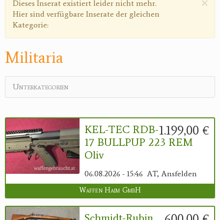
×
Warnmeldung
Dieses Inserat existiert leider nicht mehr.
Reviereinrichtungen
Hier sind verfügbare Inserate der gleichen
Kategorie:
Militaria
Unterkategorien
1.199,00 €
KEL-TEC RDB-
17 BULLPUP 223 REM
Oliv
06.08.2026 - 15:46
AT, Ansfelden
Waffen Haim GmbH
600,00 €
Schmidt-Rubin