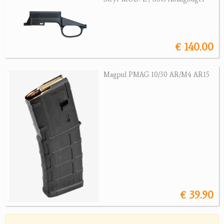
Revolver
Sonstige Waffen
Munition
€ 140.00
Optik
Magpul PMAG 10/30 AR/M4 AR15
Bogensport
Zubehör
Jagdangebote
Jagdreviere
Bücher, Videos
€ 39.90
Antikes
Geschenke