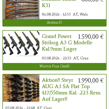
K31
06.08.2026 - 12:53
AT, Wals
Arsenal15
1.590,00 €
Grand Power
Stribog A3 G Modelle
Kal.9mm Luger
05.08.2026 - 22:53
AT, Graz
Waffen Paar GmbH
1.990,00 €
Aktion!! Steyr
AUG A3 SA Flat Top
417/550mm Kal. .223 Rem.
Auf Lager!!
05.08.2026 - 22:48
AT, Graz