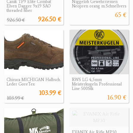
Canik TP9 Elite Combat
Niggeloh Gewehrriemen
Elven Dagger 9x19 SAO
Neopren orang m.Schnellvers
threaded fiber
65 €
926.50 €
926.50 €
Chiruca MICHIGAN Halbsch.
RWS LG 4,5mm
Leder GoreTex
Meisterkugeln Professional
Line 500Stk
103.99 €
16.90 €
103.99 €
EVANIX Air Rifle MP30