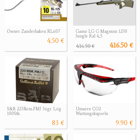
Owner Zanderhaken RL607
Gamo LG G Magnum 1250
Jungle Kal 4,5
4.50 €
416.50 €
416.50 €
S&B 223Rem.FMJ 56gr 3,6g
Umarex CO2
100Stk.
Wartungskapseln
83 €
9.90 €