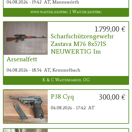
04.08.2026 - 19:42
AT, Mannswörth
www.waffen.shopping | Waffen.shopping
1.799,00 €
Scharfschützengewehr
Zastava M76 8x57IS
NEUWERTIG Im
Arsenalfett
04.08.2026 - 18:54
AT, Kemmelbach
K & C Waffenhandel OG
300,00 €
P38 Cyq
04.08.2026 - 17:42
AT