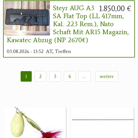
1.850,00 €
Steyr AUG A3
SA Flat Top (LL 417mm,
Kal. .223 Rem.), Nato
Schaft Mit AR15 Magazin,
Kawatec Abzug (NP 2670€)
03.08.2026 - 13:52
AT, Treffen
1
2
3
4
…
weiter