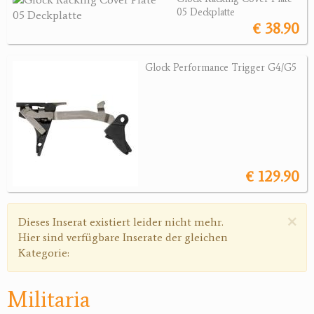
Revolver
05 Deckplatte
€ 38.90
Sonstige Waffen
Munition
Glock Performance Trigger G4/G5
Optik
Bogensport
Zubehör
€ 129.90
Jagdangebote
Jagdreviere
×
Warnmeldung
Dieses Inserat existiert leider nicht mehr.
Hier sind verfügbare Inserate der gleichen
Bücher, Videos
Kategorie:
Antikes
Militaria
Geschenke