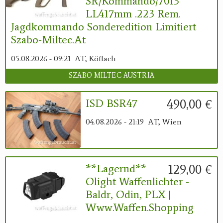
SR/Kommando/7013
LL417mm .223 Rem.
Jagdkommando Sonderedition Limitiert
Szabo-Miltec.at
05.08.2026 - 09:21
AT, Köflach
SZABO MILTEC AUSTRIA
490,00 €
ISD BSR47
04.08.2026 - 21:19
AT, Wien
129,00 €
**Lagernd**
Olight Waffenlichter -
Baldr, Odin, PLX |
Www.waffen.shopping