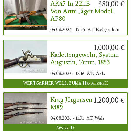
380,00 €
AK47 In 22lfB
Von Armi Jäger Modell
AP80
04.08.2026 - 15:54
AT, Eichgraben
1.000,00 €
Kadettengewehr, System
Augustin, 14mm, 1853
04.08.2026 - 12:16
AT, Wels
WERTGARNER WELS, BÜMA HandelsgmbH
1.200,00 €
Krag Jörgensen
M89
04.08.2026 - 11:31
AT, Wals
Arsenal15