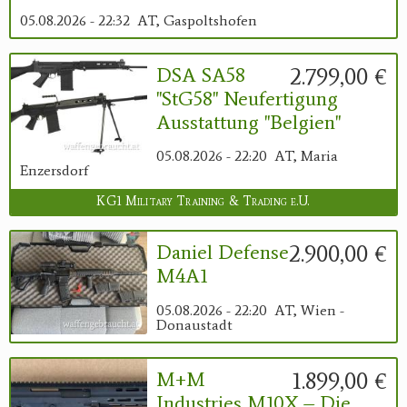
05.08.2026 - 22:32
AT, Gaspoltshofen
2.799,00 €
DSA SA58
"StG58" Neufertigung
Ausstattung "Belgien"
05.08.2026 - 22:20
AT, Maria
Enzersdorf
KG1 Military Training & Trading e.U.
2.900,00 €
Daniel Defense
M4A1
05.08.2026 - 22:20
AT, Wien -
Donaustadt
1.899,00 €
M+M
Industries M10X – Die