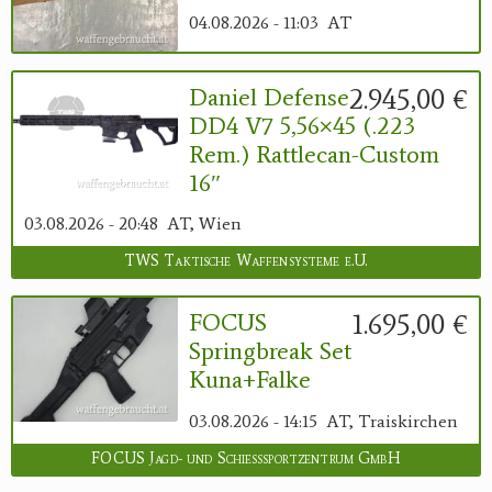
04.08.2026 - 11:03
AT
2.945,00 €
Daniel Defense
DD4 V7 5,56×45 (.223
Rem.) Rattlecan-Custom
16″
03.08.2026 - 20:48
AT, Wien
TWS Taktische Waffensysteme e.U.
1.695,00 €
FOCUS
Springbreak Set
Kuna+Falke
03.08.2026 - 14:15
AT, Traiskirchen
FOCUS Jagd- und Schießsportzentrum GmbH