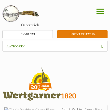
Direkt
zum
Inhalt
Österreich
Anmelden
Inserat erstellen
Kategorien
Waffen
Flinten
Kipplaufgewehre
Kleinkalibergewehre
Repetiererbüchse
Luftdruckwaffen
Militaria
Pistolen
Glock Racking Cover Plate