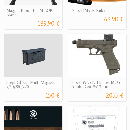
Magpul Bipod for M-LOK
Fenix HM51R Ruby
Black
69.90 €
189.90 €
Steyr Classic Multi Magazin
Glock 45 9x19 Hunter MOS
7/30/280/270
Combo Coa 9x19mm
150 €
2055 €