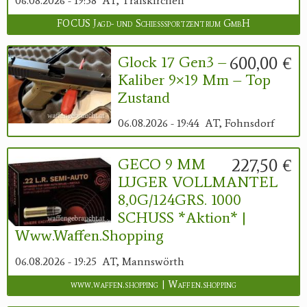
06.08.2026 - 19:58
AT, Traiskirchen
FOCUS Jagd- und Schießsportzentrum GmbH
600,00 €
Glock 17 Gen3 –
Kaliber 9×19 Mm – Top
Zustand
06.08.2026 - 19:44
AT, Fohnsdorf
227,50 €
GECO 9 MM
LUGER VOLLMANTEL
8,0G/124GRS. 1000
SCHUSS *Aktion* |
Www.waffen.shopping
06.08.2026 - 19:25
AT, Mannswörth
www.waffen.shopping | Waffen.shopping