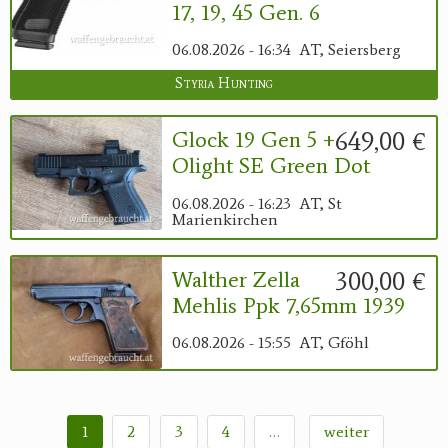
17, 19, 45 Gen. 6
06.08.2026 - 16:34
AT, Seiersberg
Styria Hunting
649,00 €
Glock 19 Gen 5 +
Olight SE Green Dot
06.08.2026 - 16:23
AT, St
Marienkirchen
300,00 €
Walther Zella
Mehlis Ppk 7,65mm 1939
06.08.2026 - 15:55
AT, Gföhl
1
2
3
4
…
weiter