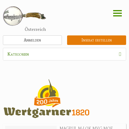
Direkt
zum
Inhalt
Österreich
Anmelden
Inserat erstellen
Kategorien
Waffen
Flinten
Kipplaufgewehre
Kleinkalibergewehre
Repetiererbüchse
Luftdruckwaffen
Militaria
Pistolen
MAGPUL M-LOK MVG MOE