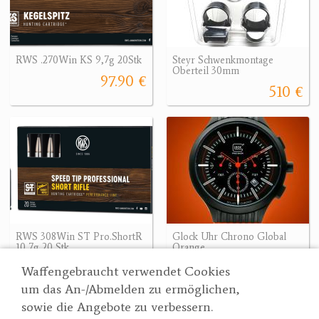
RWS .270Win KS 9,7g 20Stk
Steyr Schwenkmontage
Oberteil 30mm
97.90 €
510 €
RWS 308Win ST Pro.ShortR
Glock Uhr Chrono Global
10,7g 20 Stk.
Orange
122.90 €
390 €
Waffengebraucht verwendet Cookies
um das An-/Abmelden zu ermöglichen,
sowie die Angebote zu verbessern.