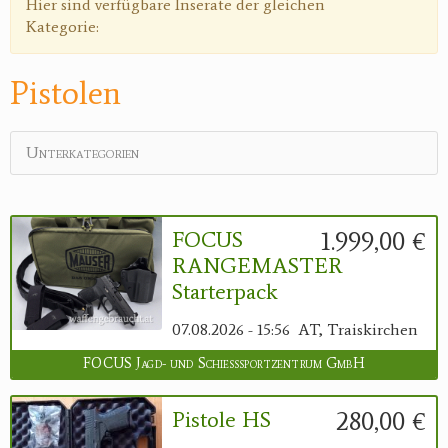
Hier sind verfügbare Inserate der gleichen
Kategorie:
Reviereinrichtungen
Pistolen
Unterkategorien
1.999,00 €
FOCUS
RANGEMASTER
Starterpack
07.08.2026 - 15:56
AT, Traiskirchen
FOCUS Jagd- und Schießsportzentrum GmbH
280,00 €
Pistole HS