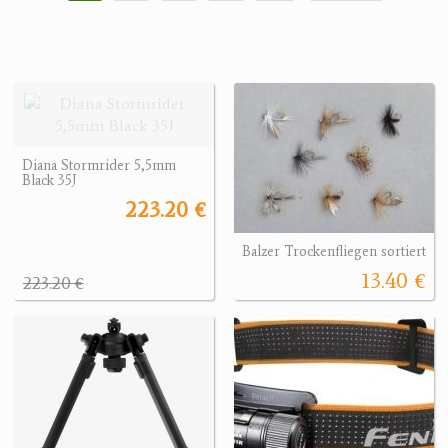
Diana Stormrider 5,5mm
Black 35J
223.20 €
Balzer Trockenfliegen sortiert
13.40 €
223.20 €