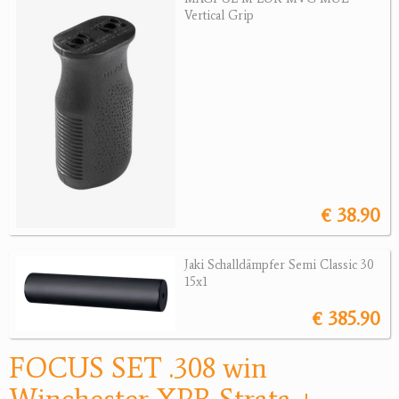
Revolver
Vertical Grip
Sonstige Waffen
Munition
Optik
Bogensport
Zubehör
€ 38.90
Jagdangebote
Jaki Schalldämpfer Semi Classic 30
Jagdreviere
15x1
Bücher, Videos
€ 385.90
Antikes
FOCUS SET .308 win
Geschenke