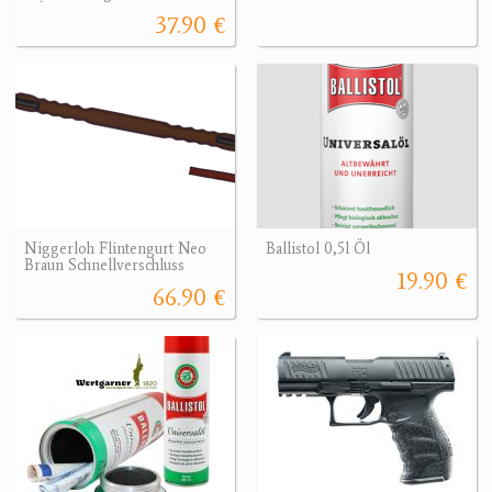
37.90 €
Niggerloh Flintengurt Neo
Ballistol 0,5l Öl
Braun Schnellverschluss
19.90 €
66.90 €