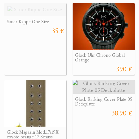
Sauer Kappe One Size
35 €
Glock Uhr Chrono Global
Orange
390 €
Glock Racking Cover Plate 05
Deckplatte
38.90 €
Glock Magazin Mod.17/19X
coyote orange 17 Schuss