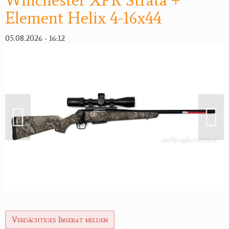
Winchester XPR Strata +
Element Helix 4-16x44
Reviereinrichtungen
05.08.2026 - 16:12
Verdächtiges Inserat melden