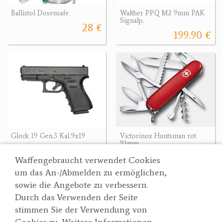
Ballistol Dosensafe
Walther PPQ M2 9mm PAK
Signalp.
28 €
199.90 €
Glock 19 Gen.3 Kal.9x19
Victorinox Huntsman rot
91mm
608.86 €
45 €
608.86 €
Waffengebraucht verwendet Cookies
um das An-/Abmelden zu ermöglichen,
sowie die Angebote zu verbessern.
Durch das Verwenden der Seite
Wertgarner 1820
Suche
stimmen Sie der Verwendung von
Jagd & SporthandelsgmbH
Partner