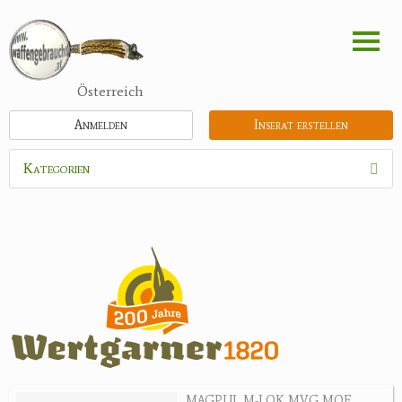
Direkt
zum
Inhalt
Österreich
Anmelden
Inserat erstellen
Kategorien
Waffen
Flinten
Kipplaufgewehre
Kleinkalibergewehre
Repetiererbüchse
Luftdruckwaffen
Militaria
Pistolen
MAGPUL M-LOK MVG MOE