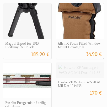
Magpul Bipod for 1913
Allen X-Focus Filled Window
Picatinny Rail Black
Mount Coyote/blk
189.90 €
34.90 €
Hawke ZF Vantage 3-9x50 AO
Mil Dot 1" 14133
170 €
Eyselin Putzgarnitur 3-teilig
cal.5,6mm