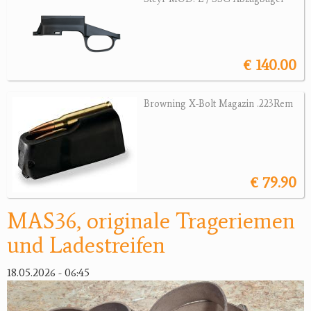
Magazine
Montagen, Ersatzteile
Lederartikel
€ 140.00
Messer
Sonstiges Zubehör
Browning X-Bolt Magazin .223Rem
Jagdangebote
Jagdreviere
€ 79.90
Bücher, Videos
Antikes
MAS36, originale Trageriemen
und Ladestreifen
Geschenke
18.05.2026 - 06:45
Reviereinrichtungen