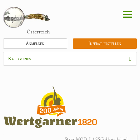
Direkt
zum
Inhalt
Österreich
Anmelden
Inserat erstellen
Kategorien
Waffen
Munition
Optik
Bogensport
Zubehör
Holster, Futterale
Steyr MOD. L / SSG Abzugbügel