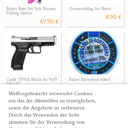
Balzer Rute Set Tele Shirasu
Donnerschlag 3er Retro
Fishing Queen
8.90 €
49.90 €
Canik TP9SA Mod2 chr 9x19
Balzer Bleischrot mittel
SAO 3D
5 €
510 €
Waffengebraucht verwendet Cookies
um das An-/Abmelden zu ermöglichen,
sowie die Angebote zu verbessern.
Durch das Verwenden der Seite
Wertgarner 1820
Suche
stimmen Sie der Verwendung von
Jagd & SporthandelsgmbH
Partner