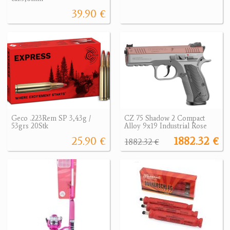
39.90 €
Geco .223Rem SP 3,43g /
CZ 75 Shadow 2 Compact
53grs 20Stk
Alloy 9x19 Industrial Rose
25.90 €
1882.32 €
1882.32 €