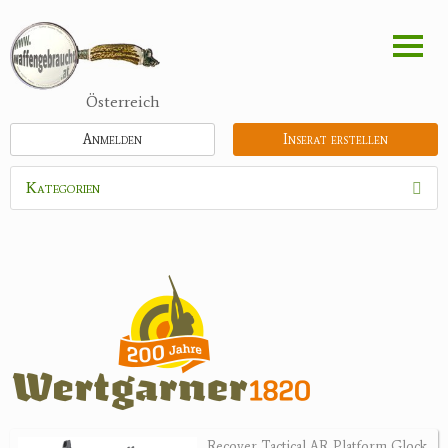
Direkt
zum
Inhalt
Österreich
Anmelden
Inserat erstellen
Kategorien
Waffen
Munition
Optik
Bogensport
Zubehör
Holster, Futterale
Recover Tactical AR Platform Glock