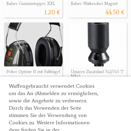
Balzer Gummistopper XXL
Balzer Watkescher Magnet
1.20 €
44.50 €
Peltor Optime II mit Faltbügel
Umarex Zusatzlauf 762/765 "I"
M8x1
47.90 €
14.90 €
Waffengebraucht verwendet Cookies
um das An-/Abmelden zu ermöglichen,
sowie die Angebote zu verbessern.
Durch das Verwenden der Seite
Wertgarner 1820
Suche
stimmen Sie der Verwendung von
Jagd & SporthandelsgmbH
Partner
Cookies zu. Weitere Informationen
AGBs
Dr. Karl-Renner-Straße 48
dazu finden Sie in der