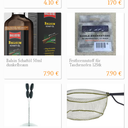
4.10 €
170 €
Balsin Schaftöl 50ml
Festbrennstoff für
dunkelbraun
Taschenofen 12Stk
7.90 €
7.90 €