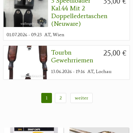
35,00 €
3 Speedloader
Kal.44 Mit 2
Doppelledertaschen
(Neuware)
01.07.2026 - 09:23
AT, Wien
25,00 €
Tourbn
Gewehrriemen
13.06.2026 - 19:16
AT, Lochau
1
2
weiter