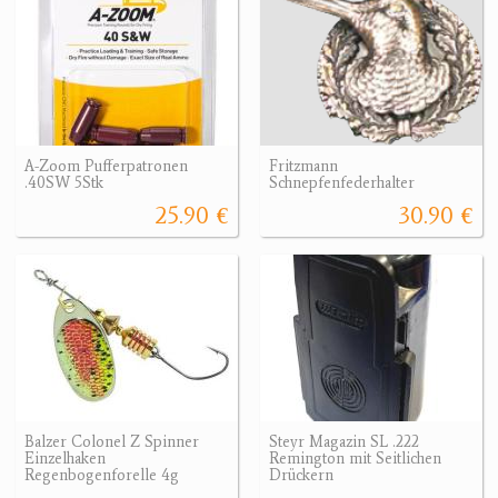
A-Zoom Pufferpatronen
Fritzmann
.40SW 5Stk
Schnepfenfederhalter
25.90 €
30.90 €
Balzer Colonel Z Spinner
Steyr Magazin SL .222
Einzelhaken
Remington mit Seitlichen
Regenbogenforelle 4g
Drückern