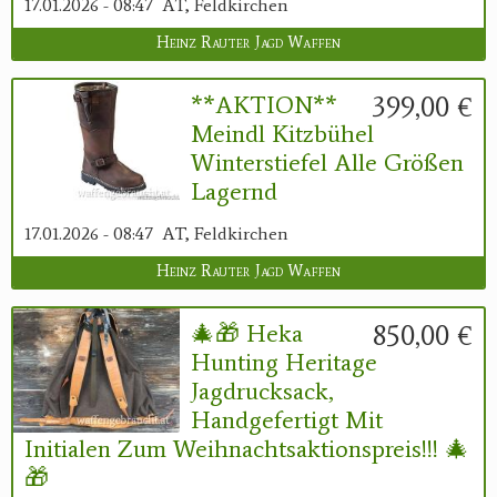
17.01.2026 - 08:47
AT, Feldkirchen
Heinz Rauter Jagd Waffen
399,00 €
**AKTION**
Meindl Kitzbühel
Winterstiefel Alle Größen
Lagernd
17.01.2026 - 08:47
AT, Feldkirchen
Heinz Rauter Jagd Waffen
850,00 €
🎄🎁 Heka
Hunting Heritage
Jagdrucksack,
Handgefertigt Mit
Initialen Zum Weihnachtsaktionspreis!!! 🎄
🎁