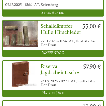
09.12.2025 - 18:16
AT, Seiersberg
Styria Hunting
55,00 €
Schalldämpfer
Hülle Hirschleder
22.11.2025 - 11:54
AT, Feistritz An
Der Drau
WAFFENDOC
57,90 €
Riserva
Jagdscheintasche
26.09.2025 - 09:31
AT, Spittal An
Der Drau
Haus der Jäger