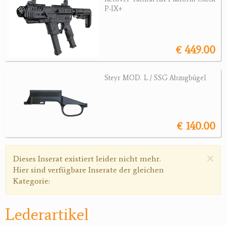
P-IX+
Magazine
Montagen, Ersatzteile
Lederartikel
€ 449.00
Messer
Sonstiges Zubehör
Steyr MOD. L / SSG Abzugbügel
Jagdangebote
Jagdreviere
€ 140.00
Bücher, Videos
Antikes
×
Warnmeldung
Dieses Inserat existiert leider nicht mehr.
Hier sind verfügbare Inserate der gleichen
Geschenke
Kategorie:
Reviereinrichtungen
Lederartikel