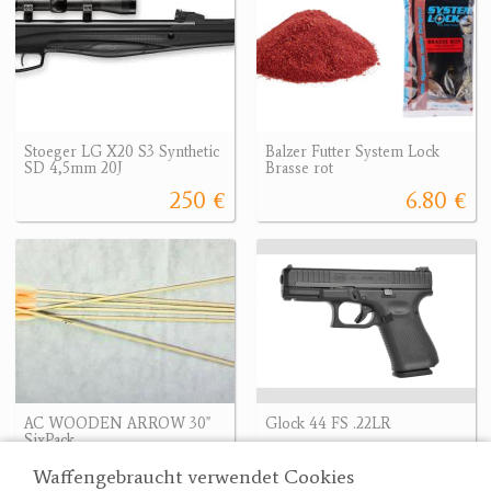
Stoeger LG X20 S3 Synthetic
Balzer Futter System Lock
SD 4,5mm 20J
Brasse rot
250 €
6.80 €
AC WOODEN ARROW 30"
Glock 44 FS .22LR
SixPack
572.04 €
8.28 €
572.04 €
Waffengebraucht verwendet Cookies