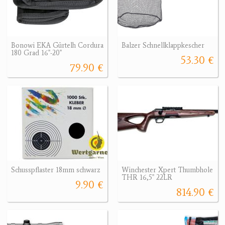
Bonowi EKA Gürtelh Cordura
Balzer Schnellklappkescher
180 Grad 16"-20"
53.30 €
79.90 €
Schusspflaster 18mm schwarz
Winchester Xpert Thumbhole
THR 16,5" 22LR
9.90 €
814.90 €