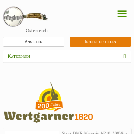
Direkt
zum
Inhalt
Österreich
Anmelden
Inserat erstellen
Kategorien
Waffen
Munition
Optik
Bogensport
Zubehör
Holster, Futterale
Steyr DMR Magazin AR10 .308Win