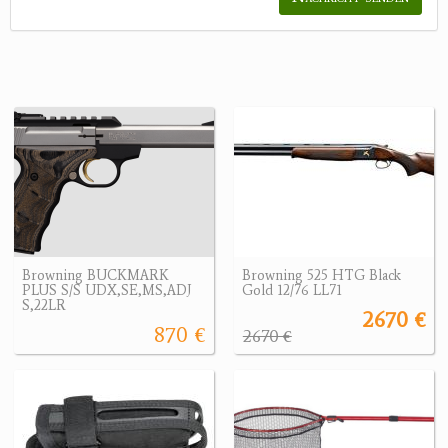
Browning BUCKMARK
Browning 525 HTG Black
PLUS S/S UDX,SE,MS,ADJ
Gold 12/76 LL71
S,22LR
2670 €
870 €
2670 €