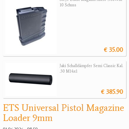
10 Schuss
Magazine
Montagen, Ersatzteile
Lederartikel
Messer
Sonstiges Zubehör
€ 35.00
Jagdangebote
Jagdreviere
Jaki Schalldämpfer Semi Classic Kal.
.30 M14x1
Bücher, Videos
Antikes
€ 385.90
Geschenke
ETS Universal Pistol Magazine
Reviereinrichtungen
Loader 9mm