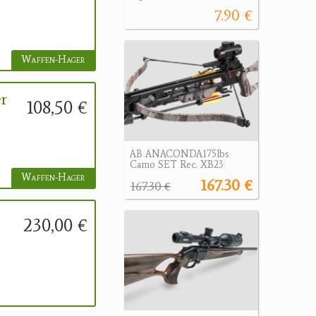
7.90 €
Waffen-Hager
r
108,50 €
AB ANACONDA175lbs
Camo SET Rec. XB23
Waffen-Hager
167.30 €
167.30 €
230,00 €