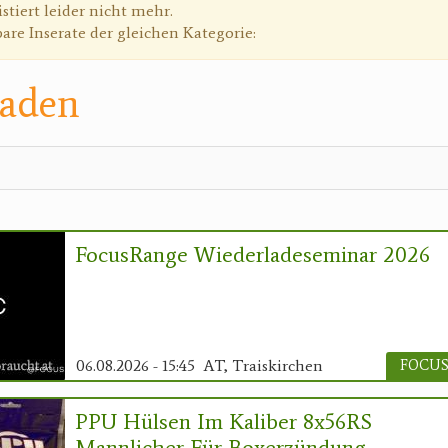
g
istiert leider nicht mehr.
bare Inserate der gleichen Kategorie:
laden
FocusRange Wiederladeseminar 2026
06.08.2026 - 15:45
AT, Traiskirchen
PPU Hülsen Im Kaliber 8x56RS
Mannlicher Für Boxerzündung