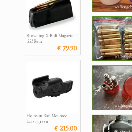
Browning X-Bolt Magazin
.223Rem
€ 79.90
Holosun Rail Mounted
Laser green
€ 215.00