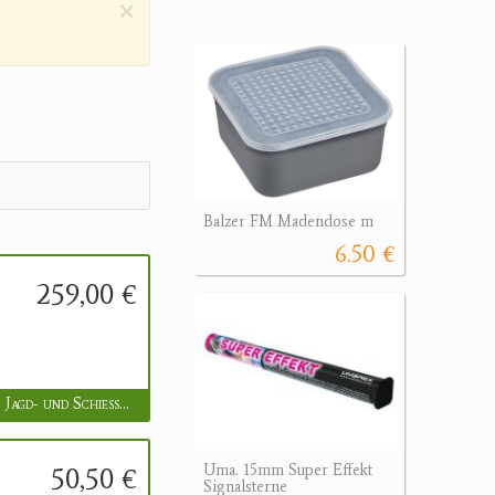
×
Balzer FM Madendose m
6.50 €
259,00 €
FOCUS Jagd- und Schießsportzentrum GmbH
50,50 €
Uma. 15mm Super Effekt
Signalsterne