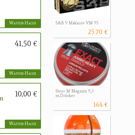
Waffen-Hager
S&B 9 Makarov VM 95
25.70 €
41,50 €
Waffen-Hager
Steyr M Magazin 9,3
10,00 €
m.Drücker
en
164 €
Waffen-Hager