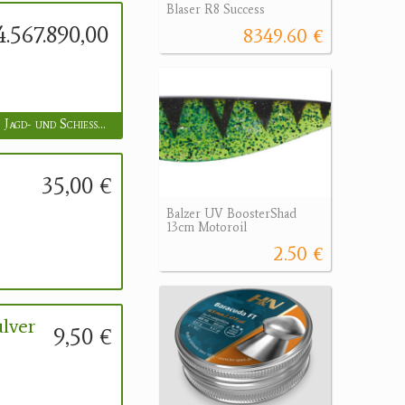
Blaser R8 Success
4.567.890,00 €
8349.60 €
FOCUS Jagd- und Schießsportzentrum GmbH
35,00 €
Balzer UV BoosterShad
13cm Motoroil
2.50 €
lver
9,50 €