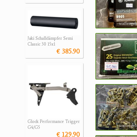
Jaki Schalldämpfer Semi
Classic 30 15x1
€ 385.90
Glock Performance Trigger
G4/G5
€ 129.90