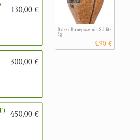
/
130,00 €
Balzer Birnepose mit Schlitz
5g
4.90 €
r
300,00 €
T)
450,00 €