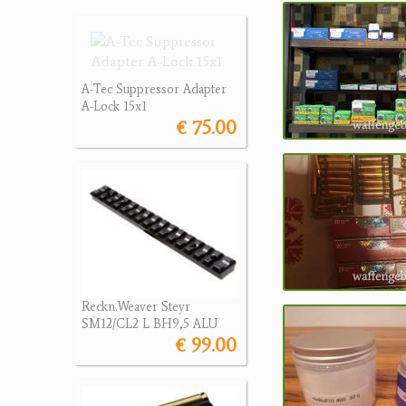
A-Tec Suppressor Adapter
A-Lock 15x1
€ 75.00
Reckn.Weaver Steyr
SM12/CL2 L BH9,5 ALU
€ 99.00