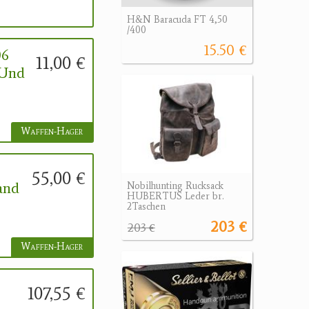
H&N Baracuda FT 4,50
/400
15.50 €
06
11,00 €
 Und
Waffen-Hager
55,00 €
and
Nobilhunting Rucksack
HUBERTUS Leder br.
2Taschen
203 €
203 €
Waffen-Hager
107,55 €