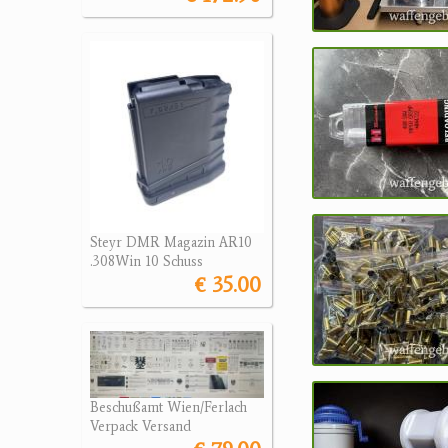
Steyr DMR Magazin AR10
.308Win 10 Schuss
€ 35.00
Beschußamt Wien/Ferlach
Verpack Versand