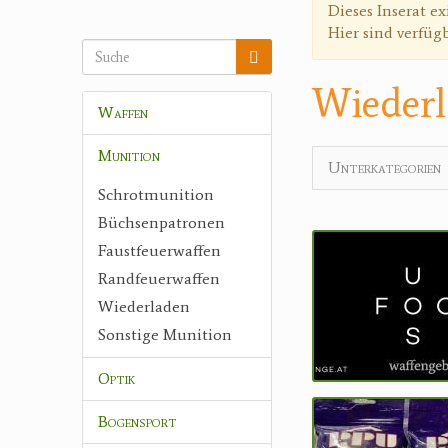
Warnmeldun
Dieses Inserat ex
Hier sind verfüg
Wieder
Waffen
Munition
Unterkategorien
Schrotmunition
Büchsenpatronen
Faustfeuerwaffen
Randfeuerwaffen
Wiederladen
Sonstige Munition
Optik
Bogensport