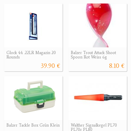
Glock 44 .22LR Magazin 20
Balzer Trout Attack Shoot
Rounds
Spoon Rot Weiss 6g
39.90 €
8.10 €
Balzer Tackle Box Grün Klein
Walther Signalkegel PL70
PL70r PL80