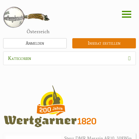
Direkt
zum
Inhalt
Österreich
Anmelden
Inserat erstellen
Kategorien
Waffen
Munition
Optik
Bogensport
Zubehör
Jagdangebote
Steyr DMR Magazin AR10 .308Win