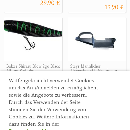
29.90 €
19.90 €
Balzer Shirasu Blow 2go Black
Steyr Mannlicher
Albino Wobbler
Abzugsbügel L Aluminium
10.90 €
260 €
Waffengebraucht verwendet Cookies
um das An-/Abmelden zu ermöglichen,
sowie die Angebote zu verbessern.
Durch das Verwenden der Seite
Wertgarner 1820
Suche
stimmen Sie der Verwendung von
Jagd & SporthandelsgmbH
Partner
Cookies zu. Weitere Informationen
AGBs
Dr. Karl-Renner-Straße 48
dazu finden Sie in der
Datenschutzerklärung
4470 Enns