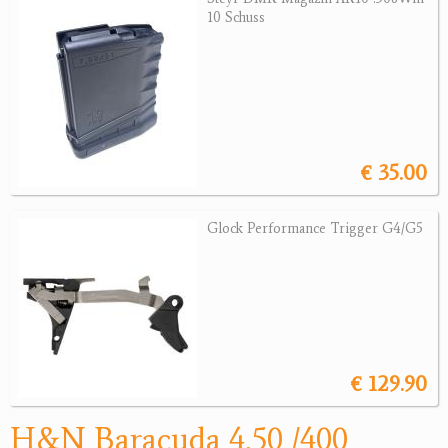
10 Schuss
Jagdreviere
Bücher, Videos
Antikes
€ 35.00
Geschenke
Reviereinrichtungen
Glock Performance Trigger G4/G5
€ 129.90
H&N Baracuda 4,50 /400