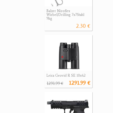
Balzer Niroflex
Wirbel/Drilling 7x7Stahl
9kg
2.30 €
Leica Geovid R SE 10x42
1291.99 €
1291.99 €