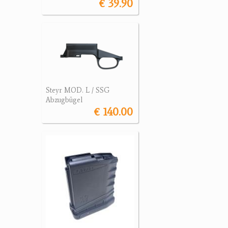
€ 39.90
Steyr MOD. L / SSG
Abzugbügel
€ 140.00