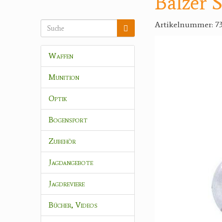
Balzer S
Artikelnummer: 73
Waffen
Munition
Optik
Bogensport
Zubehör
Jagdangebote
Jagdreviere
Bücher, Videos