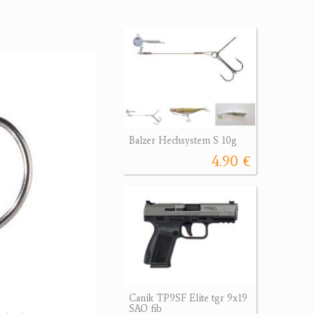
Balzer Hechsystem S 10g
4.90 €
Canik TP9SF Elite tgr 9x19
SAO fib