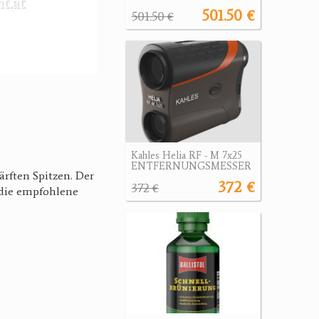
501.50 €
501.50 €
Kahles Helia RF - M 7x25
ENTFERNUNGSMESSER
rften Spitzen. Der
372 €
372 €
 die empfohlene