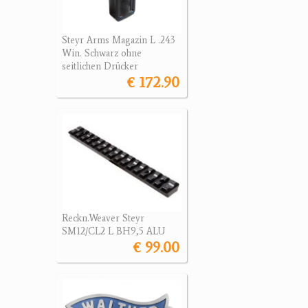
Steyr Arms Magazin L .243
Win. Schwarz ohne
seitlichen Drücker
€ 172.90
Reckn.Weaver Steyr
SM12/CL2 L BH9,5 ALU
€ 99.00