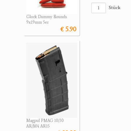
Stück
Glock Dummy Rounds
9x19mm 5er
€ 5.90
Magpul PMAG 10/30
AR/M4 AR15