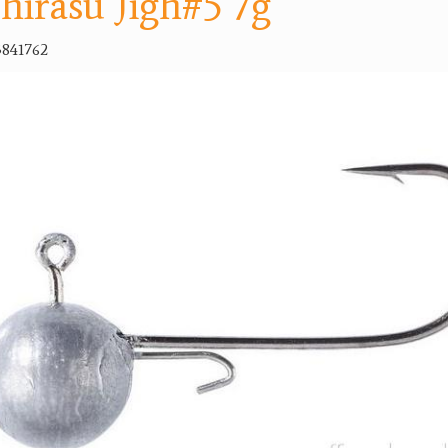
hirasu Jigh#5 7g
841762