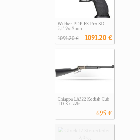
Walther PDP FS Pro SD
5,1" 9x19mm
1091.20 €
1091.20 €
Chiappa LA322 Kodiak Cub
TD Kal.22lr
695 €