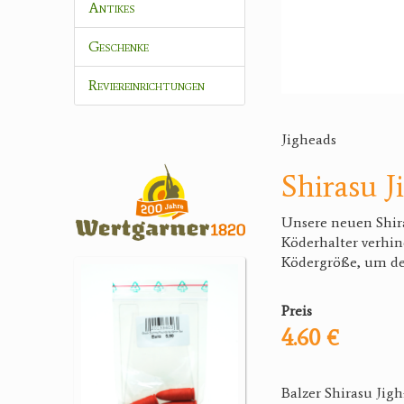
Antikes
Geschenke
Reviereinrichtungen
Jigheads
Shirasu J
Unsere neuen Shira
Köderhalter verhin
Ködergröße, um de
Preis
4.60 €
Balzer Shirasu Jig