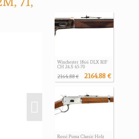
M, 71,
Winchester 1866 DLX RIF
CH 24.S 45-70
2164.88 €
2164.88 €
Rossi Puma Classic Holz