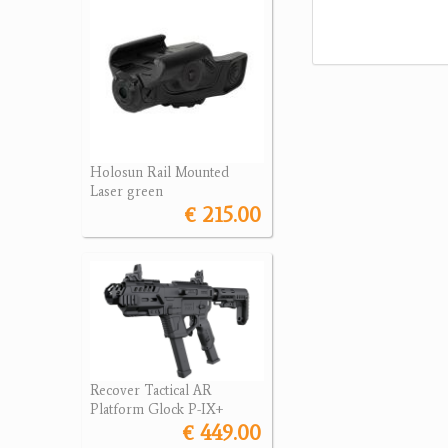
Holosun Rail Mounted
Laser green
€ 215.00
Recover Tactical AR
Platform Glock P-IX+
€ 449.00