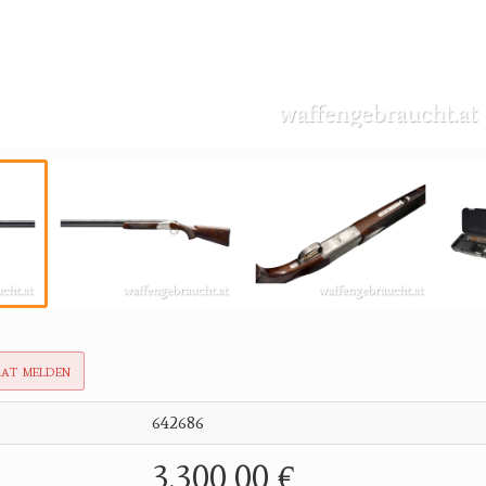
rat melden
642686
3.300,00 €