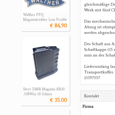
gleichmäßige De
Werk mit fünf Cho
Walther PPQ
Magazintrichter Low Profile
Das mechanische 
€ 84.90
Abzug ist olymp
werfen abgeschos
Der Schaft aus Am
Schaftkappe (15
mm an der Schaft
Lieferumfang lau
Transportkoffer.
13397557
Steyr DMR Magazin AR10
.308Win 10 Schuss
Kontakt
€ 35.00
Firma