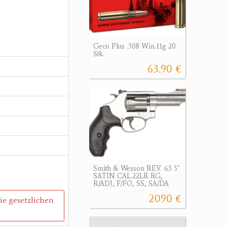
Geco Plus .308 Win.11g 20
Stk.
63.90 €
Smith & Wesson REV. 63 3"
SATIN CAL.22LR RG,
R/ADJ, F/FO, SS, SA/DA
2090 €
die gesetzlichen