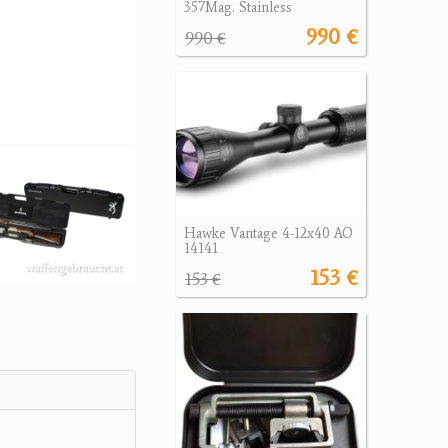
357Mag. Stainless
990 €
990 €
Hawke Vantage 4-12x40 AO
14141
153 €
153 €