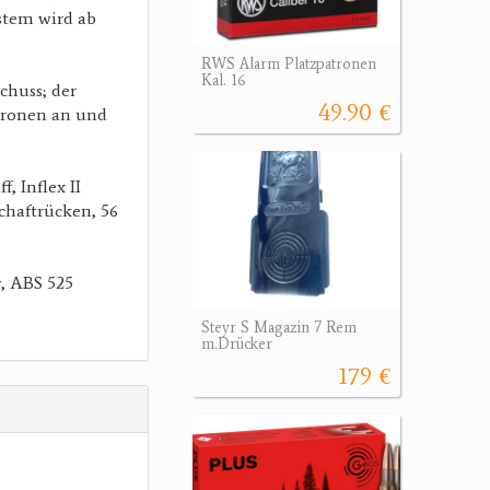
stem wird ab
RWS Alarm Platzpatronen
Kal. 16
chuss; der
49.90 €
tronen an und
, Inflex II
haftrücken, 56
y, ABS 525
Steyr S Magazin 7 Rem
m.Drücker
179 €