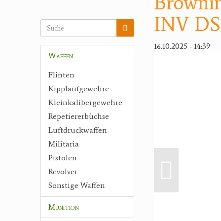
Browni
INV DS
16.10.2025 - 14:39
Waffen
Flinten
Kipplaufgewehre
Kleinkalibergewehre
Repetiererbüchse
Luftdruckwaffen
Militaria
Pistolen
Revolver
Sonstige Waffen
Munition