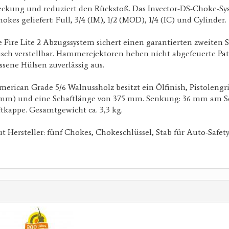
ckung und reduziert den Rückstoß. Das Invector-DS-Choke-Sy
kes geliefert: Full, 3/4 (IM), 1/2 (MOD), 1/4 (IC) und Cylinder.
Fire Lite 2 Abzugssystem sichert einen garantierten zweiten S
isch verstellbar. Hammerejektoren heben nicht abgefeuerte Pa
sene Hülsen zuverlässig aus.
erican Grade 5/6 Walnussholz besitzt ein Ölfinish, Pistolengriff
 mm) und eine Schaftlänge von 375 mm. Senkung: 36 mm am Sc
kappe. Gesamtgewicht ca. 3,3 kg.
t Hersteller: fünf Chokes, Chokeschlüssel, Stab für Auto-Safet