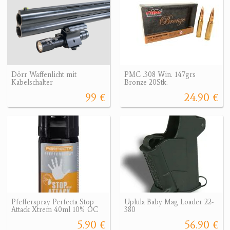
Dörr Waffenlicht mit
PMC .308 Win. 147grs
Kabelschalter
Bronze 20Stk.
99 €
24.90 €
Pfefferspray Perfecta Stop
Uplula Baby Mag Loader 22-
Attack Xtrem 40ml 10% OC
380
5.90 €
56.90 €